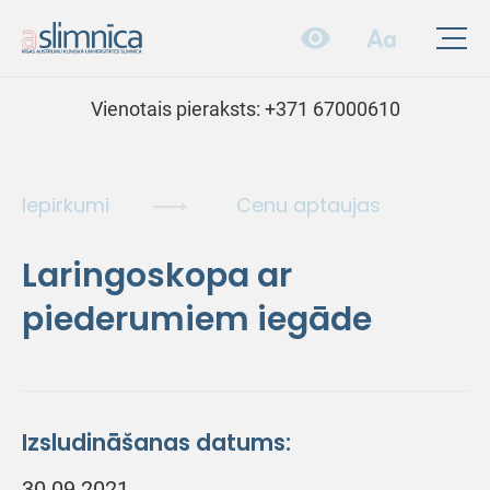
Vienotais pieraksts:
+371 67000610
Iepirkumi
Cenu aptaujas
Laringoskopa ar
piederumiem iegāde
Izsludināšanas datums:
30.09.2021