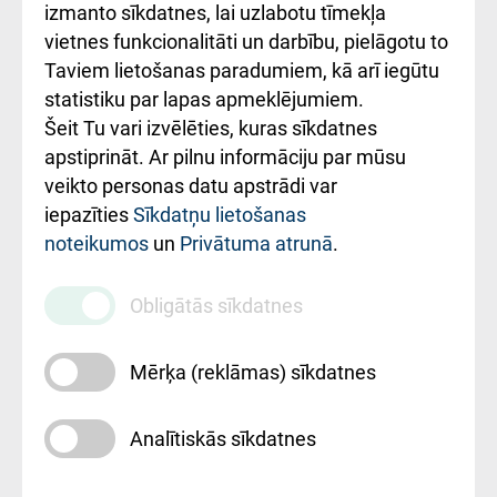
Kā pie mums nokļūt
izmanto sīkdatnes, lai uzlabotu tīmekļa
vietnes funkcionalitāti un darbību, pielāgotu to
Rēķinu apmaksas
Taviem lietošanas paradumiem, kā arī iegūtu
ceļvedis
statistiku par lapas apmeklējumiem.
Šeit Tu vari izvēlēties, kuras sīkdatnes
Rekvizīti un
apstiprināt. Ar pilnu informāciju par mūsu
ārstniecības
veikto personas datu apstrādi var
iestādes kods
iepazīties
Sīkdatņu lietošanas
noteikumos
un
Privātuma atrunā
.
010000234
Maksas
Obligātās sīkdatnes
pakalpojumu
cenrādis
Mērķa (reklāmas) sīkdatnes
Analītiskās sīkdatnes
Uz sākumu