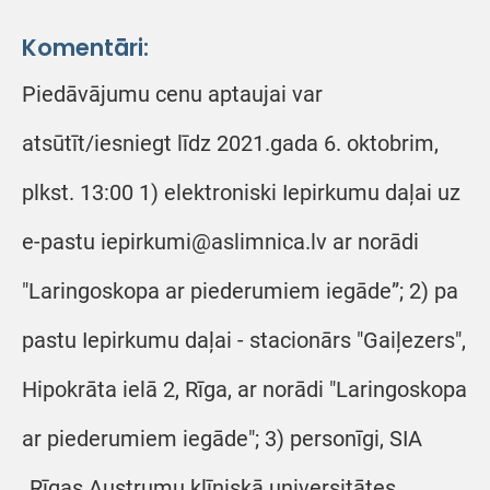
Komentāri:
Piedāvājumu cenu aptaujai var
atsūtīt/iesniegt līdz 2021.gada 6. oktobrim,
plkst. 13:00 1) elektroniski Iepirkumu daļai uz
e-pastu iepirkumi@aslimnica.lv ar norādi
"Laringoskopa ar piederumiem iegāde”; 2) pa
pastu Iepirkumu daļai - stacionārs "Gaiļezers",
Hipokrāta ielā 2, Rīga, ar norādi "Laringoskopa
ar piederumiem iegāde"; 3) personīgi, SIA
„Rīgas Austrumu klīniskā universitātes