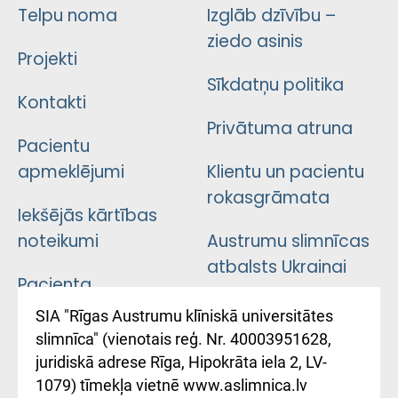
Telpu noma
Izglāb dzīvību –
ziedo asinis
Projekti
Sīkdatņu politika
Kontakti
Privātuma atruna
Pacientu
apmeklējumi
Klientu un pacientu
rokasgrāmata
Iekšējās kārtības
noteikumi
Austrumu slimnīcas
atbalsts Ukrainai
Pacienta
atsauksmju/sūdzību
Підтримка Східної
SIA "Rīgas Austrumu klīniskā universitātes
iesniegšanas
лікарні та співпраця з
slimnīca" (vienotais reģ. Nr. 40003951628,
kārtība
Україною
juridiskā adrese Rīga, Hipokrāta iela 2, LV-
1079) tīmekļa vietnē www.aslimnica.lv