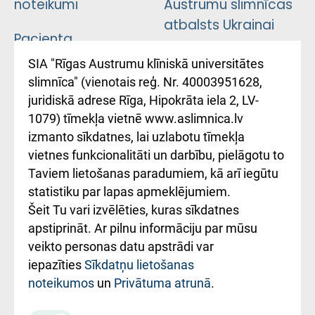
noteikumi
Austrumu slimnīcas
atbalsts Ukrainai
Pacienta
atsauksmju/sūdzību
Підтримка Східної
SIA "Rīgas Austrumu klīniskā universitātes
iesniegšanas
лікарні та співпраця з
slimnīca" (vienotais reģ. Nr. 40003951628,
kārtība
Україною
juridiskā adrese Rīga, Hipokrāta iela 2, LV-
1079) tīmekļa vietnē www.aslimnica.lv
Kā pie mums nokļūt
izmanto sīkdatnes, lai uzlabotu tīmekļa
vietnes funkcionalitāti un darbību, pielāgotu to
Rēķinu apmaksas
Taviem lietošanas paradumiem, kā arī iegūtu
ceļvedis
statistiku par lapas apmeklējumiem.
Šeit Tu vari izvēlēties, kuras sīkdatnes
Rekvizīti un
apstiprināt. Ar pilnu informāciju par mūsu
ārstniecības
veikto personas datu apstrādi var
iestādes kods
iepazīties
Sīkdatņu lietošanas
noteikumos
un
Privātuma atrunā
.
010000234