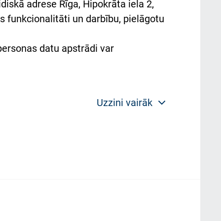
diskā adrese Rīga, Hipokrāta iela 2,
 funkcionalitāti un darbību, pielāgotu
 personas datu apstrādi var
Uzzini vairāk
 politikas mērķis ir sniegt fiziskajai