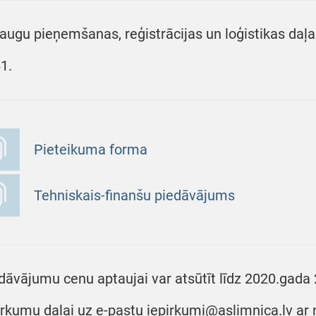
augu pieņemšanas, reģistrācijas un loģistikas daļas
1.
Pieteikuma forma
Tehniskais-finanšu piedāvājums
dāvājumu cenu aptaujai var atsūtīt līdz 2020.gada 
irkumu daļai uz e-pastu iepirkumi@aslimnica.lv ar 