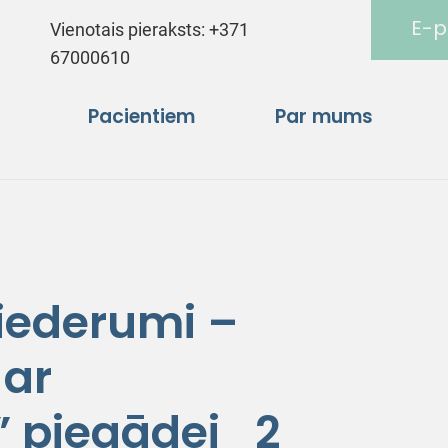
E-p
Vienotais pieraksts:
+371
67000610
Pacientiem
Par mums
piederumi –
 ar
” piegādei_2