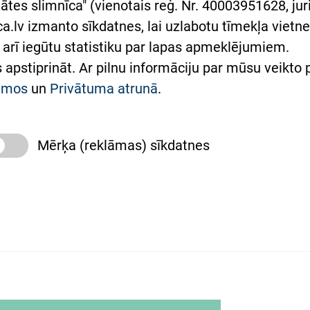
ātes slimnīca" (vienotais reģ. Nr. 40003951628, juri
lsts Ukrainai
.lv izmanto sīkdatnes, lai uzlabotu tīmekļa vietnes
arī iegūtu statistiku par lapas apmeklējumiem.
римка Східної лікарні
es apstiprināt. Ar pilnu informāciju par mūsu veikto
півпраця з Україною
kumos
un
Privātuma atrunā
.
Mērķa (reklāmas) sīkdatnes
slimnīca, turpmāk – Pārzinis, sīkdatņu izmantošanas
 sīkdatņu izmantošanas nosacījumiem.