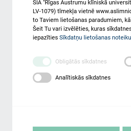
SIA "Rīgas Austrumu klīniskā universit
Pacienta
atba
LV-1079) tīmekļa vietnē www.aslimnica
atsauksmju/sūdzību
to Taviem lietošanas paradumiem, kā 
iesniegšanas kārtība
Підт
Šeit Tu vari izvēlēties, kuras sīkdatn
та с
Kā pie mums nokļūt
iepazīties
Sīkdatņu lietošanas notei
Rēķinu apmaksas
ceļvedis
Obligātās sīkdatnes
Rekvizīti un ārstniecības
Analītiskās sīkdatnes
iestādes kods 010000234
Maksas pakalpojumu
cenrādis
Rīgas Austrumu klīniskā universitātes 
personai/klientam – informāciju par