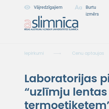
Vājredzīgajiem
Burtu
izmērs
Iepirkumi
Cenu aptaujas
Laboratorijas 
“uzlīmju lentas
termoetiķetem