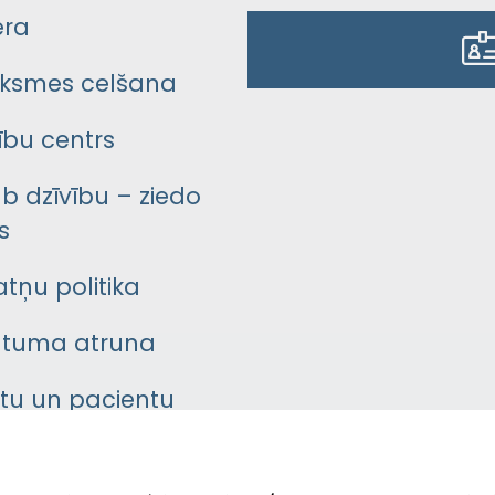
era
ksmes celšana
bu centrs
āb dzīvību – ziedo
s
atņu politika
ātuma atruna
ntu un pacientu
asgrāmata
rumu slimnīcas