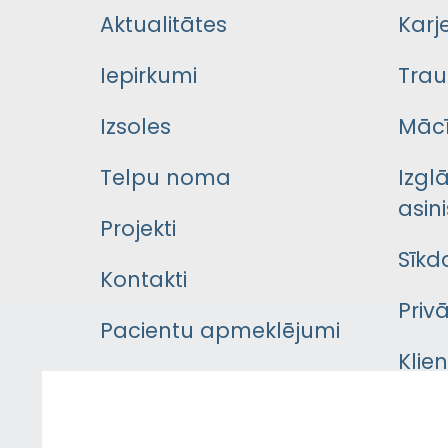
Aktualitātes
Karj
Iepirkumi
Trau
Izsoles
Mācī
Telpu noma
Izgl
asini
Projekti
Sīkd
Kontakti
Priv
Pacientu apmeklējumi
Klie
Iekšējās kārtības
rok
noteikumi
Aust