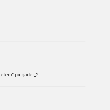
iķetem” piegādei_2