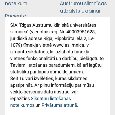
noteikumi
Austrumu slimnīcas
atbalsts Ukrainai
Pacienta
atsauksmju/sūdzību
Підтримка Східної
SIA "Rīgas Austrumu klīniskā universitātes
iesniegšanas
лікарні та співпраця з
slimnīca" (vienotais reģ. Nr. 40003951628,
kārtība
Україною
juridiskā adrese Rīga, Hipokrāta iela 2, LV-
1079) tīmekļa vietnē www.aslimnica.lv
Kā pie mums nokļūt
izmanto sīkdatnes, lai uzlabotu tīmekļa
vietnes funkcionalitāti un darbību, pielāgotu to
Rēķinu apmaksas
Taviem lietošanas paradumiem, kā arī iegūtu
ceļvedis
statistiku par lapas apmeklējumiem.
Šeit Tu vari izvēlēties, kuras sīkdatnes
Rekvizīti un
apstiprināt. Ar pilnu informāciju par mūsu
ārstniecības
veikto personas datu apstrādi var
iestādes kods
iepazīties
Sīkdatņu lietošanas
noteikumos
un
Privātuma atrunā
.
010000234