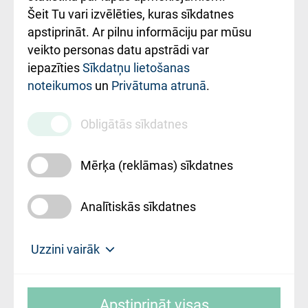
Šeit Tu vari izvēlēties, kuras sīkdatnes
Rekvizīti un
apstiprināt. Ar pilnu informāciju par mūsu
ārstniecības
veikto personas datu apstrādi var
iestādes kods
iepazīties
Sīkdatņu lietošanas
noteikumos
un
Privātuma atrunā
.
010000234
Maksas
Obligātās sīkdatnes
pakalpojumu
cenrādis
Mērķa (reklāmas) sīkdatnes
Analītiskās sīkdatnes
Uz sākumu
Uzzini vairāk
Rīgas Austrumu klīniskā universitātes
© SIA "Rīgas Austrumu klīniskā universitātes
slimnīca, turpmāk – Pārzinis, sīkdatņu
Apstiprināt visas