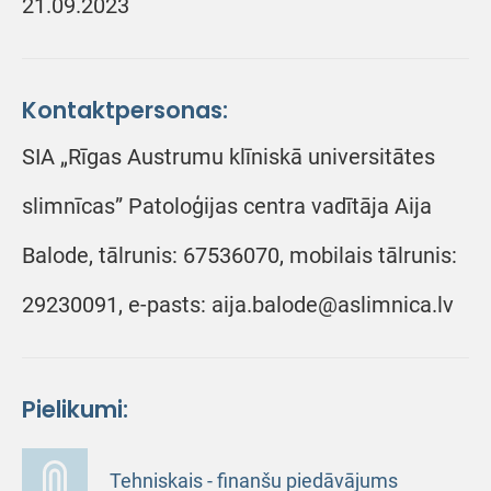
21.09.2023
Kontaktpersonas:
SIA „Rīgas Austrumu klīniskā universitātes
slimnīcas” Patoloģijas centra vadītāja Aija
Balode, tālrunis: 67536070, mobilais tālrunis:
29230091, e-pasts: aija.balode@aslimnica.lv
Pielikumi:
Tehniskais - finanšu piedāvājums