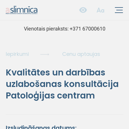
Vienotais pieraksts:
+371 67000610
Iepirkumi
Cenu aptaujas
Kvalitātes un darbības
uzlabošanas konsultācija
Patoloģijas centram
Izsludināšanas datums: