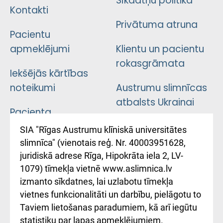
Sīkdatņu politika
Kontakti
Privātuma atruna
Pacientu
apmeklējumi
Klientu un pacientu
rokasgrāmata
Iekšējās kārtības
noteikumi
Austrumu slimnīcas
atbalsts Ukrainai
Pacienta
atsauksmju/sūdzību
Підтримка Східної
SIA "Rīgas Austrumu klīniskā universitātes
iesniegšanas
лікарні та співпраця з
slimnīca" (vienotais reģ. Nr. 40003951628,
kārtība
Україною
juridiskā adrese Rīga, Hipokrāta iela 2, LV-
1079) tīmekļa vietnē www.aslimnica.lv
Kā pie mums nokļūt
izmanto sīkdatnes, lai uzlabotu tīmekļa
vietnes funkcionalitāti un darbību, pielāgotu to
Rēķinu apmaksas
Taviem lietošanas paradumiem, kā arī iegūtu
ceļvedis
statistiku par lapas apmeklējumiem.