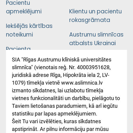
Pacientu
apmeklējumi
Klientu un pacientu
rokasgrāmata
Iekšējās kārtības
noteikumi
Austrumu slimnīcas
atbalsts Ukrainai
Pacienta
atsauksmju/sūdzību
Підтримка Східної
SIA "Rīgas Austrumu klīniskā universitātes
iesniegšanas
лікарні та співпраця з
slimnīca" (vienotais reģ. Nr. 40003951628,
kārtība
Україною
juridiskā adrese Rīga, Hipokrāta iela 2, LV-
1079) tīmekļa vietnē www.aslimnica.lv
Kā pie mums nokļūt
izmanto sīkdatnes, lai uzlabotu tīmekļa
vietnes funkcionalitāti un darbību, pielāgotu to
Rēķinu apmaksas
Taviem lietošanas paradumiem, kā arī iegūtu
ceļvedis
statistiku par lapas apmeklējumiem.
Šeit Tu vari izvēlēties, kuras sīkdatnes
Rekvizīti un
apstiprināt. Ar pilnu informāciju par mūsu