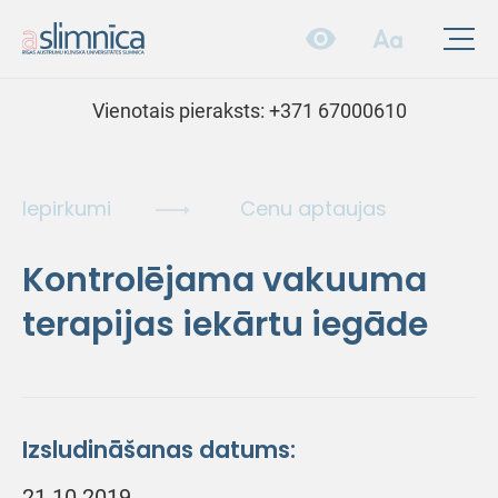
Vienotais pieraksts:
+371 67000610
Iepirkumi
Cenu aptaujas
Kontrolējama vakuuma
terapijas iekārtu iegāde
Izsludināšanas datums:
21.10.2019