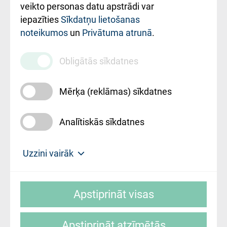
ārstniecības
veikto personas datu apstrādi var
iestādes kods
iepazīties
Sīkdatņu lietošanas
noteikumos
un
Privātuma atrunā
.
010000234
Maksas
Obligātās sīkdatnes
pakalpojumu
cenrādis
Mērķa (reklāmas) sīkdatnes
Analītiskās sīkdatnes
Uz sākumu
Uzzini vairāk
Rīgas Austrumu klīniskā universitātes
© SIA "Rīgas Austrumu klīniskā universitātes
slimnīca, turpmāk – Pārzinis, sīkdatņu
Apstiprināt visas
slimnīca"
izmantošanas politikas mērķis ir sniegt
fiziskajai personai/klientam – informāciju par
Apstiprināt atzīmētās