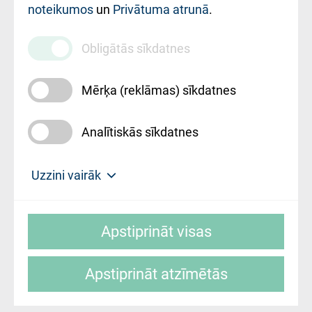
noteikumos
un
Privātuma atrunā
.
010000234
Maksas
Obligātās sīkdatnes
pakalpojumu
cenrādis
Mērķa (reklāmas) sīkdatnes
Analītiskās sīkdatnes
Uz sākumu
Uzzini vairāk
Rīgas Austrumu klīniskā universitātes
© SIA "Rīgas Austrumu klīniskā universitātes
slimnīca, turpmāk – Pārzinis, sīkdatņu
Apstiprināt visas
slimnīca"
izmantošanas politikas mērķis ir sniegt
fiziskajai personai/klientam – informāciju par
Apstiprināt atzīmētās
sīkdatņu izmantošanas nosacījumiem.
Mājas lapas izstrāde: