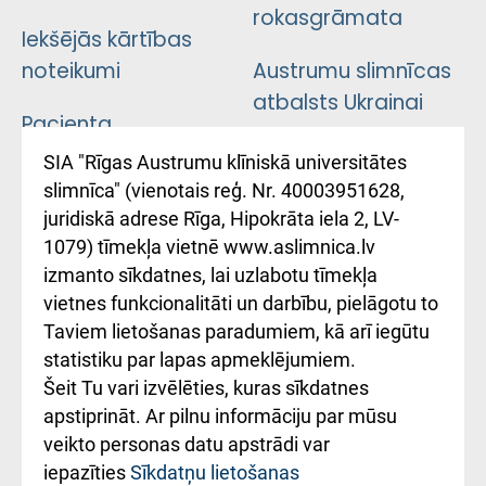
rokasgrāmata
Iekšējās kārtības
noteikumi
Austrumu slimnīcas
atbalsts Ukrainai
Pacienta
atsauksmju/sūdzību
Підтримка Східної
SIA "Rīgas Austrumu klīniskā universitātes
iesniegšanas
лікарні та співпраця з
slimnīca" (vienotais reģ. Nr. 40003951628,
kārtība
Україною
juridiskā adrese Rīga, Hipokrāta iela 2, LV-
1079) tīmekļa vietnē www.aslimnica.lv
Kā pie mums nokļūt
izmanto sīkdatnes, lai uzlabotu tīmekļa
vietnes funkcionalitāti un darbību, pielāgotu to
Rēķinu apmaksas
Taviem lietošanas paradumiem, kā arī iegūtu
ceļvedis
statistiku par lapas apmeklējumiem.
Šeit Tu vari izvēlēties, kuras sīkdatnes
Rekvizīti un
apstiprināt. Ar pilnu informāciju par mūsu
ārstniecības
veikto personas datu apstrādi var
iestādes kods
iepazīties
Sīkdatņu lietošanas