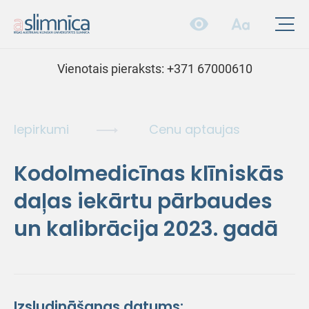
Vienotais pieraksts:
+371 67000610
Iepirkumi
Cenu aptaujas
Kodolmedicīnas klīniskās
daļas iekārtu pārbaudes
un kalibrācija 2023. gadā
Izsludināšanas datums: