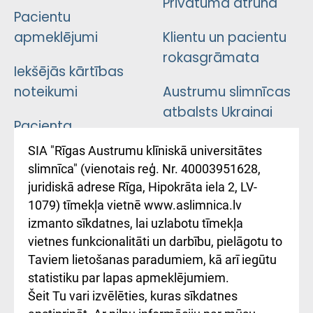
Privātuma atruna
Pacientu
apmeklējumi
Klientu un pacientu
rokasgrāmata
Iekšējās kārtības
noteikumi
Austrumu slimnīcas
atbalsts Ukrainai
Pacienta
atsauksmju/sūdzību
Підтримка Східної
SIA "Rīgas Austrumu klīniskā universitātes
iesniegšanas
лікарні та співпраця з
slimnīca" (vienotais reģ. Nr. 40003951628,
kārtība
Україною
juridiskā adrese Rīga, Hipokrāta iela 2, LV-
1079) tīmekļa vietnē www.aslimnica.lv
Kā pie mums nokļūt
izmanto sīkdatnes, lai uzlabotu tīmekļa
vietnes funkcionalitāti un darbību, pielāgotu to
Rēķinu apmaksas
Taviem lietošanas paradumiem, kā arī iegūtu
ceļvedis
statistiku par lapas apmeklējumiem.
Šeit Tu vari izvēlēties, kuras sīkdatnes
Rekvizīti un