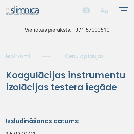
Vienotais pieraksts:
+371 67000610
Iepirkumi
Cenu aptaujas
Koagulācijas instrumentu
izolācijas testera iegāde
Izsludināšanas datums:
16.02.2024