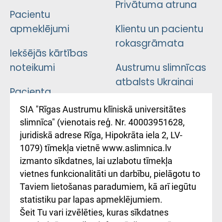
Privātuma atruna
Pacientu
apmeklējumi
Klientu un pacientu
rokasgrāmata
Iekšējās kārtības
noteikumi
Austrumu slimnīcas
atbalsts Ukrainai
Pacienta
atsauksmju/sūdzību
Підтримка Східної
SIA "Rīgas Austrumu klīniskā universitātes
iesniegšanas
лікарні та співпраця з
slimnīca" (vienotais reģ. Nr. 40003951628,
kārtība
Україною
juridiskā adrese Rīga, Hipokrāta iela 2, LV-
1079) tīmekļa vietnē www.aslimnica.lv
Kā pie mums nokļūt
izmanto sīkdatnes, lai uzlabotu tīmekļa
vietnes funkcionalitāti un darbību, pielāgotu to
Rēķinu apmaksas
Taviem lietošanas paradumiem, kā arī iegūtu
ceļvedis
statistiku par lapas apmeklējumiem.
Šeit Tu vari izvēlēties, kuras sīkdatnes