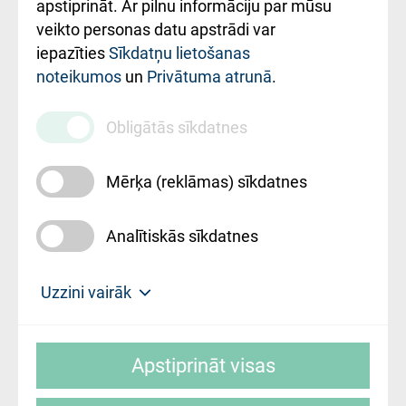
Rekvizīti un
apstiprināt. Ar pilnu informāciju par mūsu
ārstniecības
veikto personas datu apstrādi var
iestādes kods
iepazīties
Sīkdatņu lietošanas
noteikumos
un
Privātuma atrunā
.
010000234
Maksas
Obligātās sīkdatnes
pakalpojumu
cenrādis
Mērķa (reklāmas) sīkdatnes
Analītiskās sīkdatnes
Uz sākumu
Uzzini vairāk
Rīgas Austrumu klīniskā universitātes
© SIA "Rīgas Austrumu klīniskā universitātes
slimnīca, turpmāk – Pārzinis, sīkdatņu
Apstiprināt visas
slimnīca"
izmantošanas politikas mērķis ir sniegt