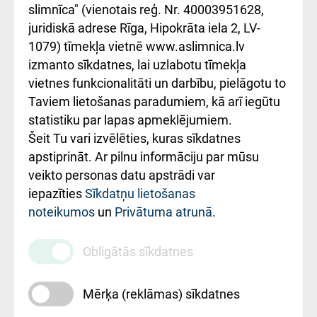
iesniegšanas
лікарні та співпраця з
slimnīca" (vienotais reģ. Nr. 40003951628,
kārtība
Україною
juridiskā adrese Rīga, Hipokrāta iela 2, LV-
1079) tīmekļa vietnē www.aslimnica.lv
Kā pie mums nokļūt
izmanto sīkdatnes, lai uzlabotu tīmekļa
vietnes funkcionalitāti un darbību, pielāgotu to
Rēķinu apmaksas
Taviem lietošanas paradumiem, kā arī iegūtu
ceļvedis
statistiku par lapas apmeklējumiem.
Šeit Tu vari izvēlēties, kuras sīkdatnes
Rekvizīti un
apstiprināt. Ar pilnu informāciju par mūsu
ārstniecības
veikto personas datu apstrādi var
iestādes kods
iepazīties
Sīkdatņu lietošanas
noteikumos
un
Privātuma atrunā
.
010000234
Maksas
Obligātās sīkdatnes
pakalpojumu
cenrādis
Mērķa (reklāmas) sīkdatnes