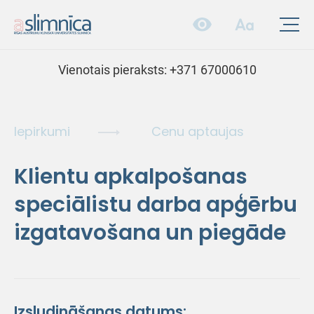
Vienotais pieraksts:
+371 67000610
Iepirkumi
Cenu aptaujas
Klientu apkalpošanas
speciālistu darba apģērbu
izgatavošana un piegāde
Izsludināšanas datums: