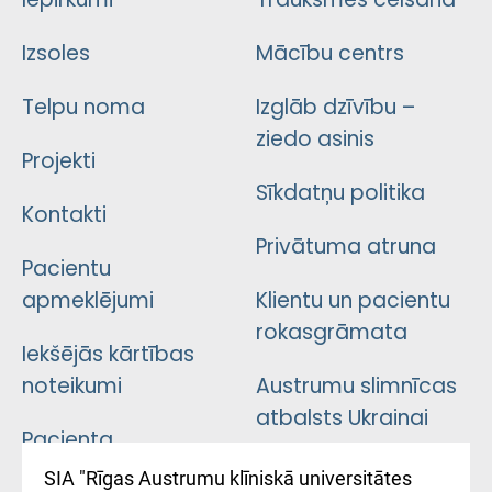
Izsoles
Mācību centrs
Telpu noma
Izglāb dzīvību –
ziedo asinis
Projekti
Sīkdatņu politika
Kontakti
Privātuma atruna
Pacientu
apmeklējumi
Klientu un pacientu
rokasgrāmata
Iekšējās kārtības
noteikumi
Austrumu slimnīcas
atbalsts Ukrainai
Pacienta
atsauksmju/sūdzību
Підтримка Східної
SIA "Rīgas Austrumu klīniskā universitātes