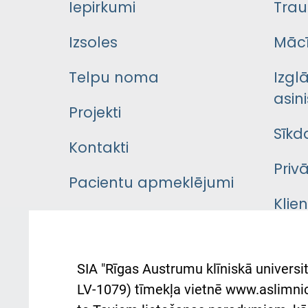
Iepirkumi
Trau
Izsoles
Mācī
Telpu noma
Izgl
asini
Projekti
Sīkd
Kontakti
Priv
Pacientu apmeklējumi
Klie
Iekšējās kārtības
rok
noteikumi
Aust
SIA "Rīgas Austrumu klīniskā universit
Pacienta
atba
LV-1079) tīmekļa vietnē www.aslimnica
atsauksmju/sūdzību