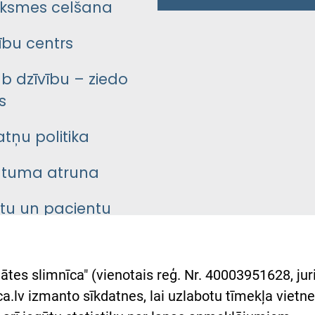
ksmes celšana
bu centrs
āb dzīvību – ziedo
s
atņu politika
ātuma atruna
ntu un pacientu
asgrāmata
rumu slimnīcas
ātes slimnīca" (vienotais reģ. Nr. 40003951628, juri
lsts Ukrainai
.lv izmanto sīkdatnes, lai uzlabotu tīmekļa vietnes