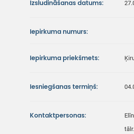
Izsludināšanas datums:
27.
Iepirkuma numurs:
Iepirkuma priekšmets:
Ķir
Iesniegšanas termiņš:
04.
Kontaktpersonas:
Elī
tāl