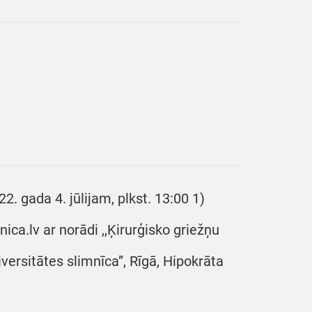
2. gada 4. jūlijam, plkst. 13:00 1)
ica.lv ar norādi ,,Ķirurģisko griežņu
iversitātes slimnīca”, Rīgā, Hipokrāta