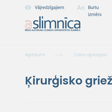
Vājredzīgajiem
Burtu
izmērs
Iepirkumi
Cenu aptaujas
Ķirurģisko grie