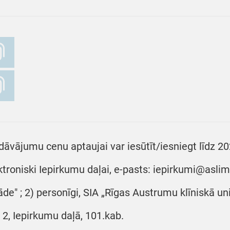
dāvājumu cenu aptaujai var iesūtīt/iesniegt līdz 202
ktroniski Iepirkumu daļai, e-pasts: iepirkumi@aslimn
āde" ; 2) personīgi, SIA „Rīgas Austrumu klīniskā un
ā 2, Iepirkumu daļā, 101.kab.