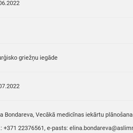
06.2022
urģisko griežņu iegāde
07.2022
na Bondareva, Vecākā medicīnas iekārtu plānošanas 
r.: +371 22376561, e-pasts: elina.bondareva@aslimn