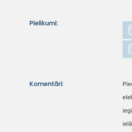
Pielikumi:
Komentāri:
Pie
ele
ieg
iel