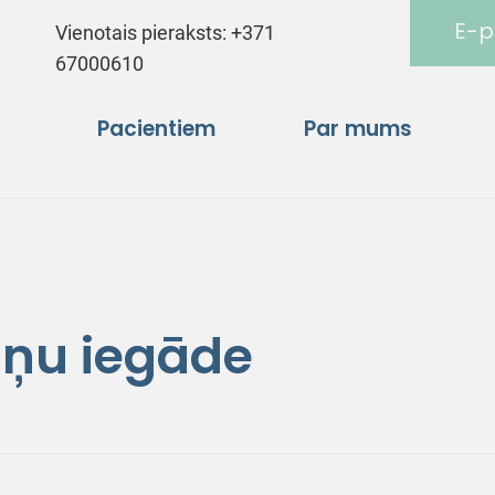
E-p
Vienotais pieraksts:
+371
67000610
Pacientiem
Par mums
žņu iegāde