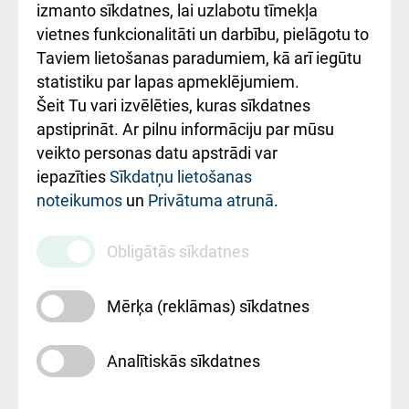
Kā pie mums nokļūt
izmanto sīkdatnes, lai uzlabotu tīmekļa
vietnes funkcionalitāti un darbību, pielāgotu to
Rēķinu apmaksas
Taviem lietošanas paradumiem, kā arī iegūtu
ceļvedis
statistiku par lapas apmeklējumiem.
Šeit Tu vari izvēlēties, kuras sīkdatnes
Rekvizīti un
apstiprināt. Ar pilnu informāciju par mūsu
ārstniecības
veikto personas datu apstrādi var
iestādes kods
iepazīties
Sīkdatņu lietošanas
noteikumos
un
Privātuma atrunā
.
010000234
Maksas
Obligātās sīkdatnes
pakalpojumu
cenrādis
Mērķa (reklāmas) sīkdatnes
Analītiskās sīkdatnes
Uz sākumu