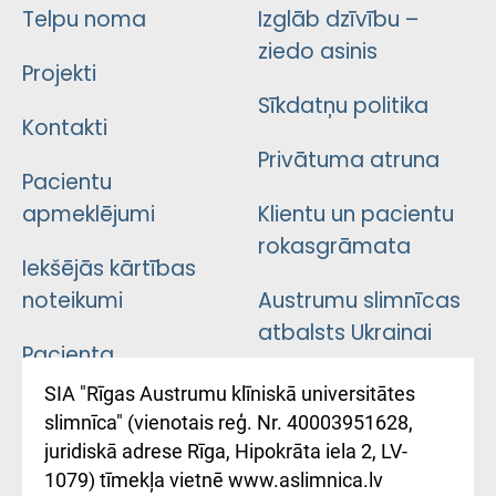
Telpu noma
Izglāb dzīvību –
ziedo asinis
Projekti
Sīkdatņu politika
Kontakti
Privātuma atruna
Pacientu
apmeklējumi
Klientu un pacientu
rokasgrāmata
Iekšējās kārtības
noteikumi
Austrumu slimnīcas
atbalsts Ukrainai
Pacienta
atsauksmju/sūdzību
Підтримка Східної
SIA "Rīgas Austrumu klīniskā universitātes
iesniegšanas
лікарні та співпраця з
slimnīca" (vienotais reģ. Nr. 40003951628,
kārtība
Україною
juridiskā adrese Rīga, Hipokrāta iela 2, LV-
1079) tīmekļa vietnē www.aslimnica.lv