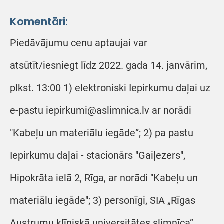
Komentāri:
Piedāvājumu cenu aptaujai var
atsūtīt/iesniegt līdz 2022. gada 14. janvārim,
plkst. 13:00 1) elektroniski Iepirkumu daļai uz
e-pastu iepirkumi@aslimnica.lv ar norādi
"Kabeļu un materiālu iegāde”; 2) pa pastu
Iepirkumu daļai - stacionārs "Gaiļezers",
Hipokrāta ielā 2, Rīga, ar norādi "Kabeļu un
materiālu iegāde"; 3) personīgi, SIA „Rīgas
Austrumu klīniskā universitātes slimnīca”,