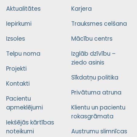
Aktualitātes
Karjera
Iepirkumi
Trauksmes celšana
Izsoles
Mācību centrs
Telpu noma
Izglāb dzīvību –
ziedo asinis
Projekti
Sīkdatņu politika
Kontakti
Privātuma atruna
Pacientu
apmeklējumi
Klientu un pacientu
rokasgrāmata
Iekšējās kārtības
noteikumi
Austrumu slimnīcas