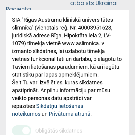
atbalsts Ukrainai
Pacienta
atsauksmju/sūdzību
Підтримка Східної
SIA "Rīgas Austrumu klīniskā universitātes
iesniegšanas
лікарні та співпраця з
slimnīca" (vienotais reģ. Nr. 40003951628,
kārtība
Україною
juridiskā adrese Rīga, Hipokrāta iela 2, LV-
1079) tīmekļa vietnē www.aslimnica.lv
Kā pie mums nokļūt
izmanto sīkdatnes, lai uzlabotu tīmekļa
vietnes funkcionalitāti un darbību, pielāgotu to
Rēķinu apmaksas
Taviem lietošanas paradumiem, kā arī iegūtu
ceļvedis
statistiku par lapas apmeklējumiem.
Šeit Tu vari izvēlēties, kuras sīkdatnes
Rekvizīti un
apstiprināt. Ar pilnu informāciju par mūsu
ārstniecības
veikto personas datu apstrādi var
iestādes kods
iepazīties
Sīkdatņu lietošanas
noteikumos
un
Privātuma atrunā
.
010000234
Maksas
Obligātās sīkdatnes