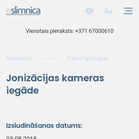
Vienotais pieraksts:
+371 67000610
Iepirkumi
Cenu aptaujas
Jonizācijas kameras
iegāde
Izsludināšanas datums:
03.08.2018