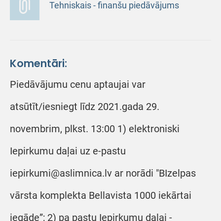
Tehniskais - finanšu piedāvājums
Komentāri:
Piedāvājumu cenu aptaujai var
atsūtīt/iesniegt līdz 2021.gada 29.
novembrim, plkst. 13:00 1) elektroniski
Iepirkumu daļai uz e-pastu
iepirkumi@aslimnica.lv ar norādi "BIzelpas
vārsta komplekta Bellavista 1000 iekārtai
iegāde”; 2) pa pastu Iepirkumu daļai -