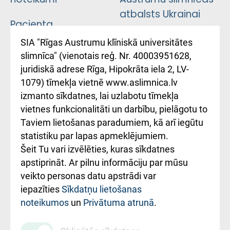
atbalsts Ukrainai
Pacienta
atsauksmju/sūdzību
Підтримка Східної
SIA "Rīgas Austrumu klīniskā universitātes
iesniegšanas
лікарні та співпраця з
slimnīca" (vienotais reģ. Nr. 40003951628,
kārtība
Україною
juridiskā adrese Rīga, Hipokrāta iela 2, LV-
1079) tīmekļa vietnē www.aslimnica.lv
Kā pie mums nokļūt
izmanto sīkdatnes, lai uzlabotu tīmekļa
vietnes funkcionalitāti un darbību, pielāgotu to
Rēķinu apmaksas
Taviem lietošanas paradumiem, kā arī iegūtu
ceļvedis
statistiku par lapas apmeklējumiem.
Šeit Tu vari izvēlēties, kuras sīkdatnes
Rekvizīti un
apstiprināt. Ar pilnu informāciju par mūsu
ārstniecības
veikto personas datu apstrādi var
iestādes kods
iepazīties
Sīkdatņu lietošanas
noteikumos
un
Privātuma atrunā
.
010000234
Maksas