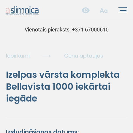
Vienotais pieraksts:
+371 67000610
Iepirkumi
Cenu aptaujas
Izelpas vārsta komplekta
Bellavista 1000 iekārtai
iegāde
Izsludināšanas datums: