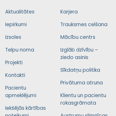
Aktualitātes
Karjera
Iepirkumi
Trauksmes celšana
Izsoles
Mācību centrs
Telpu noma
Izglāb dzīvību –
ziedo asinis
Projekti
Sīkdatņu politika
Kontakti
Privātuma atruna
Pacientu
apmeklējumi
Klientu un pacientu
rokasgrāmata
Iekšējās kārtības
noteikumi
Austrumu slimnīcas