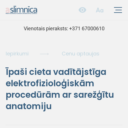
Vienotais pieraksts:
+371 67000610
Iepirkumi
Cenu aptaujas
Īpaši cieta vadītājstīga
elektrofizioloģiskām
procedūrām ar sarežģītu
anatomiju