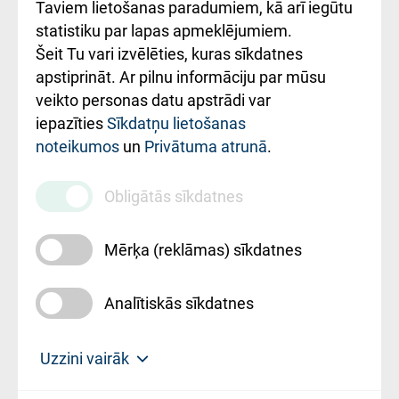
Rēķinu apmaksas
Taviem lietošanas paradumiem, kā arī iegūtu
ceļvedis
statistiku par lapas apmeklējumiem.
Šeit Tu vari izvēlēties, kuras sīkdatnes
Rekvizīti un
apstiprināt. Ar pilnu informāciju par mūsu
ārstniecības
veikto personas datu apstrādi var
iestādes kods
iepazīties
Sīkdatņu lietošanas
noteikumos
un
Privātuma atrunā
.
010000234
Maksas
Obligātās sīkdatnes
pakalpojumu
cenrādis
Mērķa (reklāmas) sīkdatnes
Analītiskās sīkdatnes
Uz sākumu
Uzzini vairāk