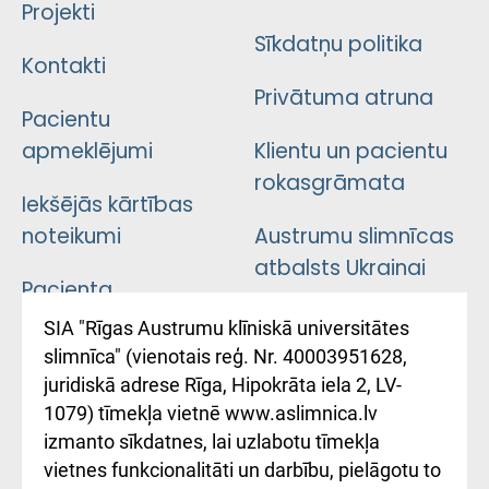
Projekti
Sīkdatņu politika
Kontakti
Privātuma atruna
Pacientu
apmeklējumi
Klientu un pacientu
rokasgrāmata
Iekšējās kārtības
noteikumi
Austrumu slimnīcas
atbalsts Ukrainai
Pacienta
atsauksmju/sūdzību
Підтримка Східної
SIA "Rīgas Austrumu klīniskā universitātes
iesniegšanas
лікарні та співпраця з
slimnīca" (vienotais reģ. Nr. 40003951628,
kārtība
Україною
juridiskā adrese Rīga, Hipokrāta iela 2, LV-
1079) tīmekļa vietnē www.aslimnica.lv
Kā pie mums nokļūt
izmanto sīkdatnes, lai uzlabotu tīmekļa
vietnes funkcionalitāti un darbību, pielāgotu to