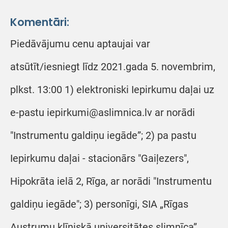
Komentāri:
Piedāvājumu cenu aptaujai var
atsūtīt/iesniegt līdz 2021.gada 5. novembrim,
plkst. 13:00 1) elektroniski Iepirkumu daļai uz
e-pastu iepirkumi@aslimnica.lv ar norādi
"Instrumentu galdiņu iegāde”; 2) pa pastu
Iepirkumu daļai - stacionārs "Gaiļezers",
Hipokrāta ielā 2, Rīga, ar norādi "Instrumentu
galdiņu iegāde"; 3) personīgi, SIA „Rīgas
Austrumu klīniskā universitātes slimnīca”,