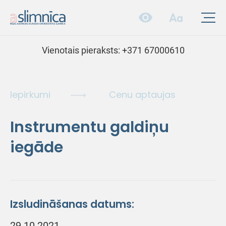
Vienotais pieraksts:
+371 67000610
Iepirkumi
Cenu aptaujas
Instrumentu galdiņu
iegāde
Izsludināšanas datums:
29.10.2021