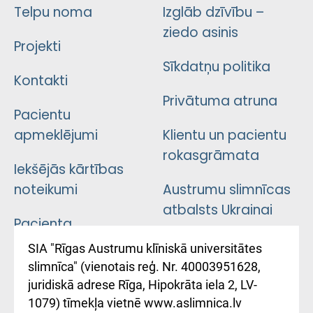
Telpu noma
Izglāb dzīvību –
ziedo asinis
Projekti
Sīkdatņu politika
Kontakti
Privātuma atruna
Pacientu
apmeklējumi
Klientu un pacientu
rokasgrāmata
Iekšējās kārtības
noteikumi
Austrumu slimnīcas
atbalsts Ukrainai
Pacienta
atsauksmju/sūdzību
Підтримка Східної
SIA "Rīgas Austrumu klīniskā universitātes
iesniegšanas
лікарні та співпраця з
slimnīca" (vienotais reģ. Nr. 40003951628,
kārtība
Україною
juridiskā adrese Rīga, Hipokrāta iela 2, LV-
1079) tīmekļa vietnē www.aslimnica.lv