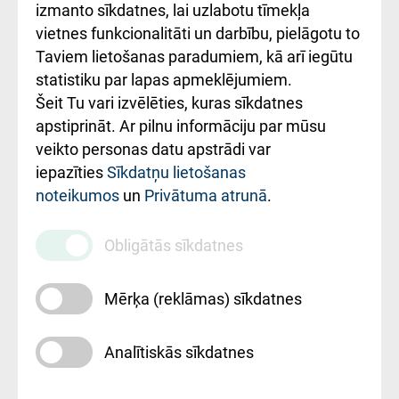
Kā pie mums nokļūt
izmanto sīkdatnes, lai uzlabotu tīmekļa
vietnes funkcionalitāti un darbību, pielāgotu to
Rēķinu apmaksas
Taviem lietošanas paradumiem, kā arī iegūtu
ceļvedis
statistiku par lapas apmeklējumiem.
Šeit Tu vari izvēlēties, kuras sīkdatnes
Rekvizīti un
apstiprināt. Ar pilnu informāciju par mūsu
ārstniecības
veikto personas datu apstrādi var
iestādes kods
iepazīties
Sīkdatņu lietošanas
noteikumos
un
Privātuma atrunā
.
010000234
Maksas
Obligātās sīkdatnes
pakalpojumu
cenrādis
Mērķa (reklāmas) sīkdatnes
Analītiskās sīkdatnes
Uz sākumu