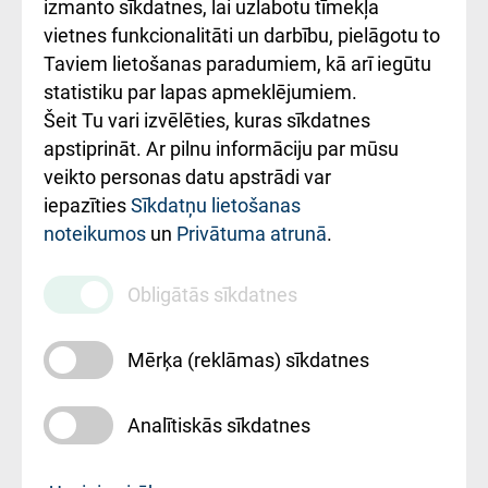
Kā pie mums nokļūt
izmanto sīkdatnes, lai uzlabotu tīmekļa
vietnes funkcionalitāti un darbību, pielāgotu to
Rēķinu apmaksas
Taviem lietošanas paradumiem, kā arī iegūtu
ceļvedis
statistiku par lapas apmeklējumiem.
Šeit Tu vari izvēlēties, kuras sīkdatnes
Rekvizīti un
apstiprināt. Ar pilnu informāciju par mūsu
ārstniecības
veikto personas datu apstrādi var
iestādes kods
iepazīties
Sīkdatņu lietošanas
noteikumos
un
Privātuma atrunā
.
010000234
Maksas
Obligātās sīkdatnes
pakalpojumu
cenrādis
Mērķa (reklāmas) sīkdatnes
Analītiskās sīkdatnes
Uz sākumu