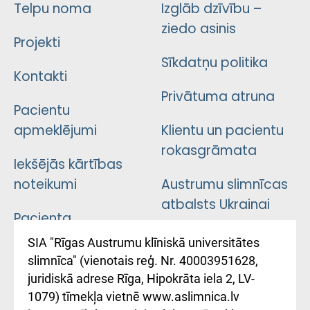
Telpu noma
Izglāb dzīvību –
ziedo asinis
Projekti
Sīkdatņu politika
Kontakti
Privātuma atruna
Pacientu
apmeklējumi
Klientu un pacientu
rokasgrāmata
Iekšējās kārtības
noteikumi
Austrumu slimnīcas
atbalsts Ukrainai
Pacienta
atsauksmju/sūdzību
Підтримка Східної
SIA "Rīgas Austrumu klīniskā universitātes
iesniegšanas
лікарні та співпраця з
slimnīca" (vienotais reģ. Nr. 40003951628,
kārtība
Україною
juridiskā adrese Rīga, Hipokrāta iela 2, LV-
1079) tīmekļa vietnē www.aslimnica.lv