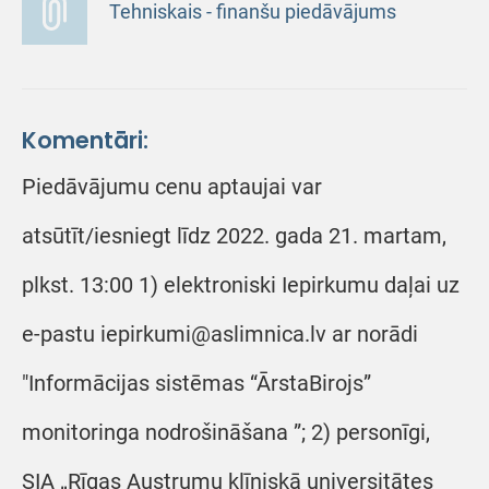
Tehniskais - finanšu piedāvājums
Komentāri:
Piedāvājumu cenu aptaujai var
atsūtīt/iesniegt līdz 2022. gada 21. martam,
plkst. 13:00 1) elektroniski Iepirkumu daļai uz
e-pastu iepirkumi@aslimnica.lv ar norādi
"Informācijas sistēmas “ĀrstaBirojs”
monitoringa nodrošināšana ”; 2) personīgi,
SIA „Rīgas Austrumu klīniskā universitātes