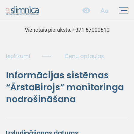
Vienotais pieraksts:
+371 67000610
Iepirkumi
Cenu aptaujas
Informācijas sistēmas
“ĀrstaBirojs” monitoringa
nodrošināšana
Izsludināšanas datums: