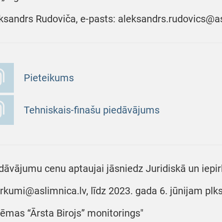
ksandrs Rudoviča, e-pasts: aleksandrs.rudovics@as
Pieteikums
Tehniskais-finašu piedāvājums
dāvājumu cenu aptaujai jāsniedz Juridiskā un iepir
irkumi@aslimnica.lv, līdz 2023. gada 6. jūnijam plks
tēmas “Ārsta Birojs” monitorings"