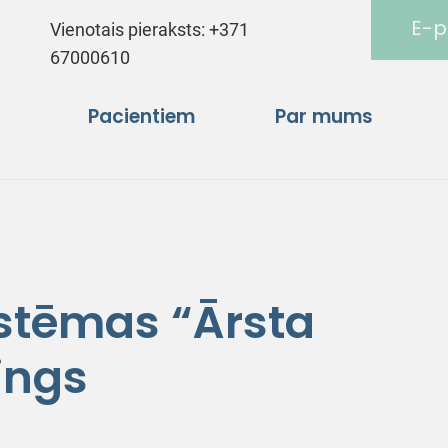
E-p
Vienotais pieraksts:
+371
67000610
Pacientiem
Par mums
istēmas “Ārsta
ings