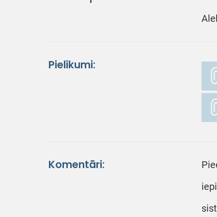
Ale
Pielikumi:
Komentāri:
Pie
iep
sis