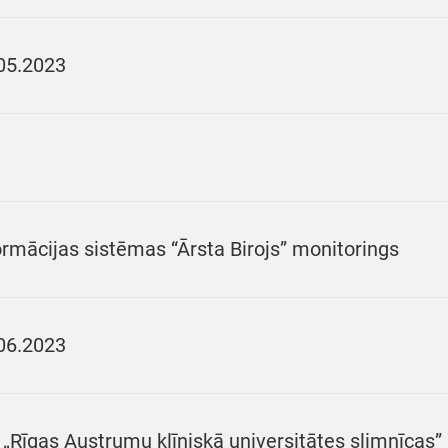
05.2023
ormācijas sistēmas “Ārsta Birojs” monitorings
06.2023
 „Rīgas Austrumu klīniskā universitātes slimnīcas” I