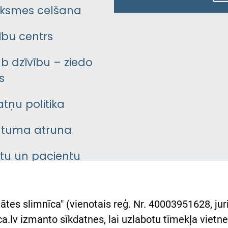
ksmes celšana
bu centrs
āb dzīvību – ziedo
s
atņu politika
ātuma atruna
ntu un pacientu
asgrāmata
rumu slimnīcas
ātes slimnīca" (vienotais reģ. Nr. 40003951628, juri
lsts Ukrainai
.lv izmanto sīkdatnes, lai uzlabotu tīmekļa vietnes