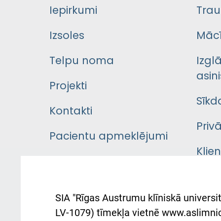
Iepirkumi
Trau
Izsoles
Mācī
Telpu noma
Izgl
asini
Projekti
Sīkd
Kontakti
Priv
Pacientu apmeklējumi
Klie
Iekšējās kārtības
rok
noteikumi
Aust
SIA "Rīgas Austrumu klīniskā universit
Pacienta
atba
LV-1079) tīmekļa vietnē www.aslimnica
atsauksmju/sūdzību