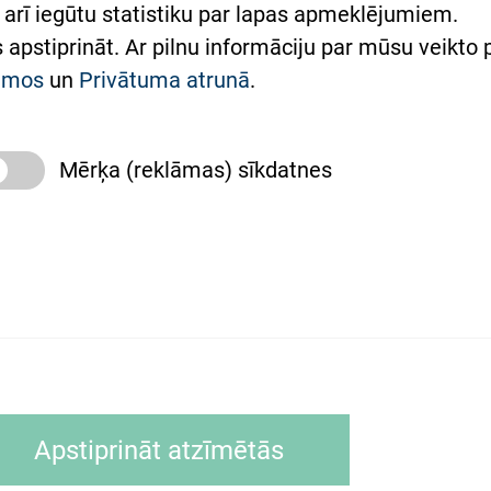
arī iegūtu statistiku par lapas apmeklējumiem.
римка Східної лікарні
es apstiprināt. Ar pilnu informāciju par mūsu veikto
півпраця з Україною
kumos
un
Privātuma atrunā
.
Mērķa (reklāmas) sīkdatnes
slimnīca, turpmāk – Pārzinis, sīkdatņu izmantošanas
 sīkdatņu izmantošanas nosacījumiem.
as tīmekļa pārlūkprogramma (piemēram, Internet, Ex
Apstiprināt atzīmētās
ālrunī, planšetē) brīdī, kad lietotājs apmeklē tīmekļa