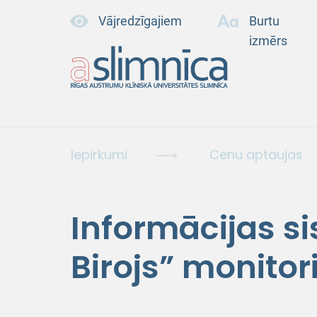
Vājredzīgajiem
Burtu
izmērs
Iepirkumi
Cenu aptaujas
Informācijas s
Birojs” monitor