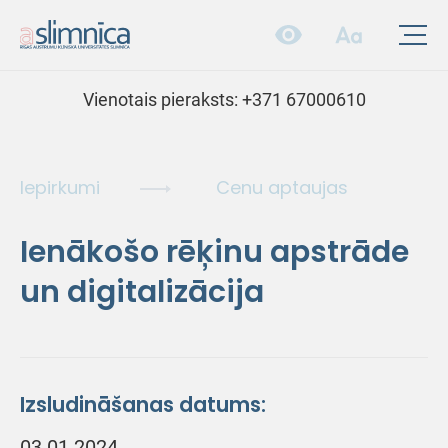
Vienotais pieraksts:
+371 67000610
Iepirkumi
Cenu aptaujas
Ienākošo rēķinu apstrāde
un digitalizācija
Izsludināšanas datums:
03.01.2024