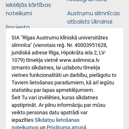
Iekšējās kārtības
noteikumi
Austrumu slimnīcas
atbalsts Ukrainai
Pacienta
atsauksmju/sūdzību
Підтримка Східної
SIA "Rīgas Austrumu klīniskā universitātes
iesniegšanas
лікарні та співпраця з
slimnīca" (vienotais reģ. Nr. 40003951628,
kārtība
Україною
juridiskā adrese Rīga, Hipokrāta iela 2, LV-
1079) tīmekļa vietnē www.aslimnica.lv
Kā pie mums nokļūt
izmanto sīkdatnes, lai uzlabotu tīmekļa
vietnes funkcionalitāti un darbību, pielāgotu to
Rēķinu apmaksas
Taviem lietošanas paradumiem, kā arī iegūtu
ceļvedis
statistiku par lapas apmeklējumiem.
Šeit Tu vari izvēlēties, kuras sīkdatnes
Rekvizīti un
apstiprināt. Ar pilnu informāciju par mūsu
ārstniecības
veikto personas datu apstrādi var
iestādes kods
iepazīties
Sīkdatņu lietošanas
noteikumos
un
Privātuma atrunā
.
010000234