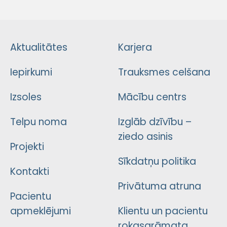
Aktualitātes
Karjera
Iepirkumi
Trauksmes celšana
Izsoles
Mācību centrs
Telpu noma
Izglāb dzīvību –
ziedo asinis
Projekti
Sīkdatņu politika
Kontakti
Privātuma atruna
Pacientu
apmeklējumi
Klientu un pacientu
rokasgrāmata