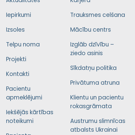
Aktualitātes
Karjera
Iepirkumi
Trauksmes celšana
Izsoles
Mācību centrs
Telpu noma
Izglāb dzīvību –
ziedo asinis
Projekti
Sīkdatņu politika
Kontakti
Privātuma atruna
Pacientu
apmeklējumi
Klientu un pacientu
rokasgrāmata
Iekšējās kārtības
noteikumi
Austrumu slimnīcas
atbalsts Ukrainai