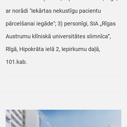
ar norādi "Iekārtas nekustīgu pacientu
pārcelšanai iegāde"; 3) personīgi, SIA „Rīgas
Austrumu klīniskā universitātes slimnīca”,
Rīgā, Hipokrāta ielā 2, Iepirkumu daļā,
101.kab.