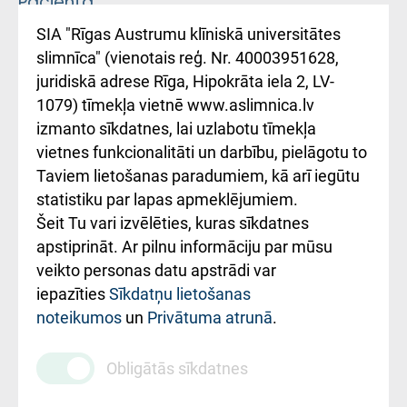
Pacienta
atsauksmju/sūdzību
Підтримка Східної
SIA "Rīgas Austrumu klīniskā universitātes
iesniegšanas
лікарні та співпраця з
slimnīca" (vienotais reģ. Nr. 40003951628,
kārtība
Україною
juridiskā adrese Rīga, Hipokrāta iela 2, LV-
1079) tīmekļa vietnē www.aslimnica.lv
Kā pie mums nokļūt
izmanto sīkdatnes, lai uzlabotu tīmekļa
vietnes funkcionalitāti un darbību, pielāgotu to
Rēķinu apmaksas
Taviem lietošanas paradumiem, kā arī iegūtu
ceļvedis
statistiku par lapas apmeklējumiem.
Šeit Tu vari izvēlēties, kuras sīkdatnes
Rekvizīti un
apstiprināt. Ar pilnu informāciju par mūsu
ārstniecības
veikto personas datu apstrādi var
iestādes kods
iepazīties
Sīkdatņu lietošanas
noteikumos
un
Privātuma atrunā
.
010000234
Maksas
Obligātās sīkdatnes
pakalpojumu