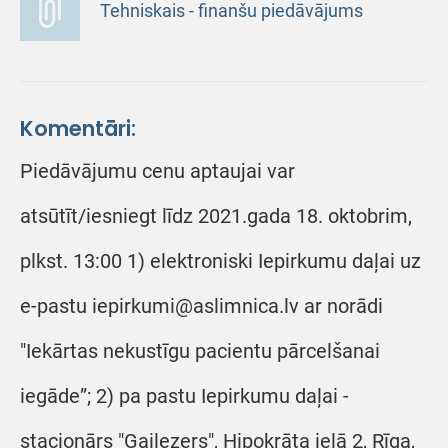
Tehniskais - finanšu piedāvājums
Komentāri:
Piedāvājumu cenu aptaujai var
atsūtīt/iesniegt līdz 2021.gada 18. oktobrim,
plkst. 13:00 1) elektroniski Iepirkumu daļai uz
e-pastu iepirkumi@aslimnica.lv ar norādi
"Iekārtas nekustīgu pacientu pārcelšanai
iegāde”; 2) pa pastu Iepirkumu daļai -
stacionārs "Gaiļezers", Hipokrāta ielā 2, Rīga,