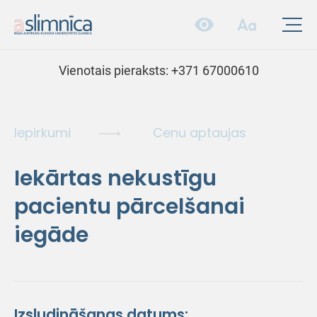
Vienotais pieraksts:
+371 67000610
Iepirkumi
Cenu aptaujas
Iekārtas nekustīgu
pacientu pārcelšanai
iegāde
Izsludināšanas datums: