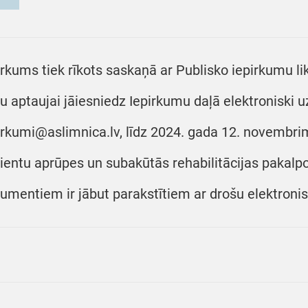
irkums tiek rīkots saskaņā ar Publisko iepirkumu l
u aptaujai jāiesniedz Iepirkumu daļā elektroniski u
irkumi@aslimnica.lv, līdz 2024. gada 12. novembrim 
ientu aprūpes un subakūtās rehabilitācijas pakalp
umentiem ir jābut parakstītiem ar drošu elektroni