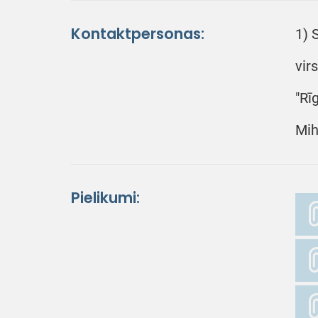
Kontaktpersonas:
1) 
vir
"Rī
Mih
Pielikumi: