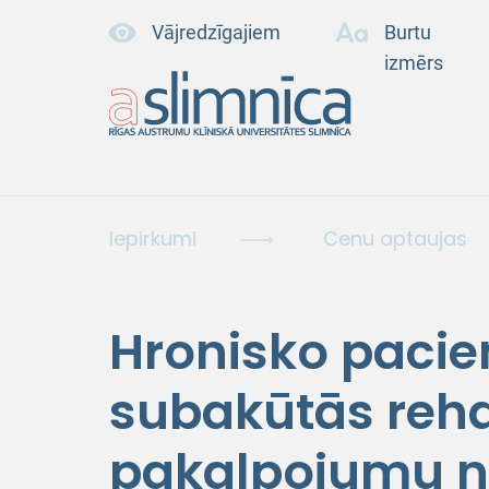
Vājredzīgajiem
Burtu
izmērs
Iepirkumi
Cenu aptaujas
Hronisko pacie
subakūtās rehab
pakalpojumu n