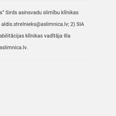
s” Sirds asinsvadu slimību klīnikas
 aldis.strelnieks@aslimnica.lv; 2) SIA
litācijas klīnikas vadītāja Illa
aslimnica.lv.