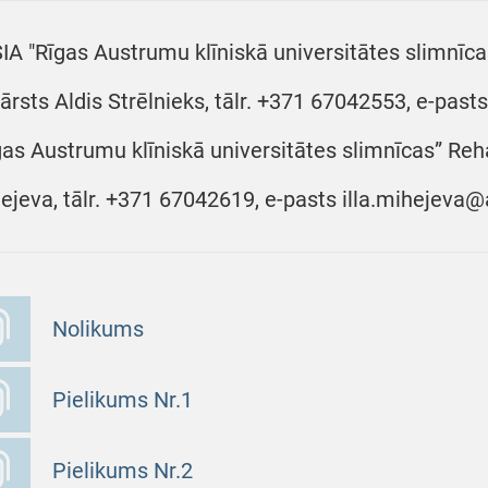
SIA "Rīgas Austrumu klīniskā universitātes slimnīca
sārsts Aldis Strēlnieks, tālr. +371 67042553, e-pasts
gas Austrumu klīniskā universitātes slimnīcas” Rehabi
ejeva, tālr. +371 67042619, e-pasts illa.mihejeva@
Nolikums
Pielikums Nr.1
Pielikums Nr.2