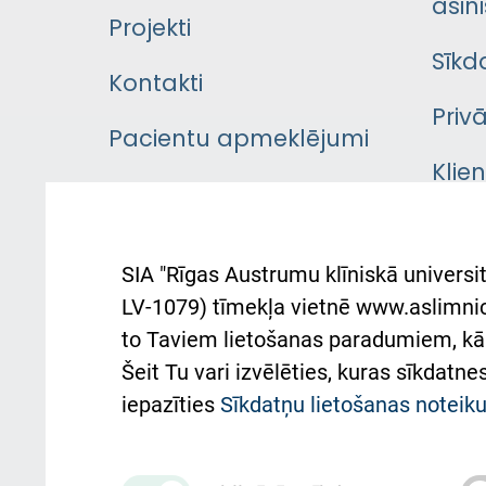
asini
Projekti
Sīkd
Kontakti
Priv
Pacientu apmeklējumi
Klie
Iekšējās kārtības
rok
noteikumi
Aust
SIA "Rīgas Austrumu klīniskā universit
Pacienta
atba
LV-1079) tīmekļa vietnē www.aslimnica
atsauksmju/sūdzību
to Taviem lietošanas paradumiem, kā 
iesniegšanas kārtība
Підт
Šeit Tu vari izvēlēties, kuras sīkdatn
та с
Kā pie mums nokļūt
iepazīties
Sīkdatņu lietošanas notei
Rēķinu apmaksas