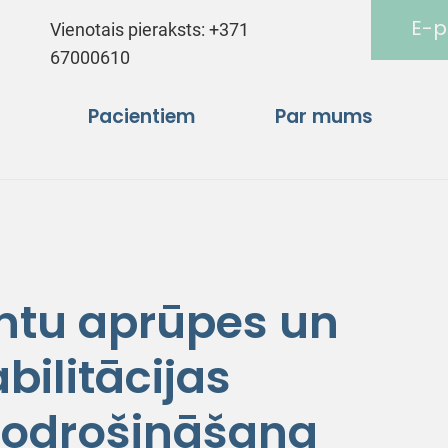
E-p
Vienotais pieraksts:
+371
67000610
Pacientiem
Par mums
ntu aprūpes un
ilitācijas
odrošināšana