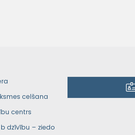
era
ksmes celšana
bu centrs
āb dzīvību – ziedo