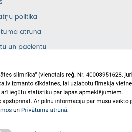
s
atņu politika
ātuma atruna
ntu un pacientu
asgrāmata
rumu slimnīcas
ātes slimnīca" (vienotais reģ. Nr. 40003951628, juri
lsts Ukrainai
.lv izmanto sīkdatnes, lai uzlabotu tīmekļa vietnes
arī iegūtu statistiku par lapas apmeklējumiem.
римка Східної лікарні
es apstiprināt. Ar pilnu informāciju par mūsu veikto
півпраця з Україною
kumos
un
Privātuma atrunā
.