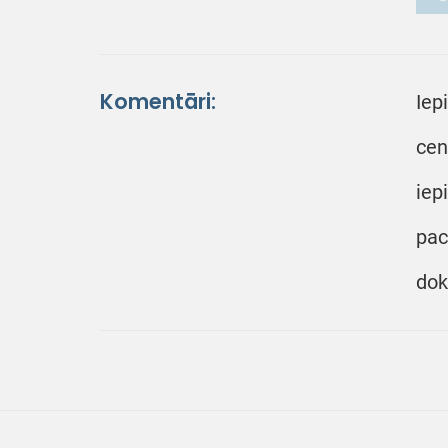
Komentāri:
Iep
cen
iep
pac
dok