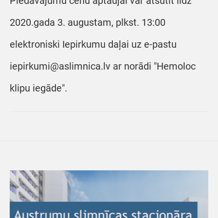
Piedāvājumu cenu aptaujai var atsūtīt līdz
2020.gada 3. augustam, plkst. 13:00
elektroniski Iepirkumu daļai uz e-pastu
iepirkumi@aslimnica.lv ar norādi "Hemoloc
klipu iegāde".