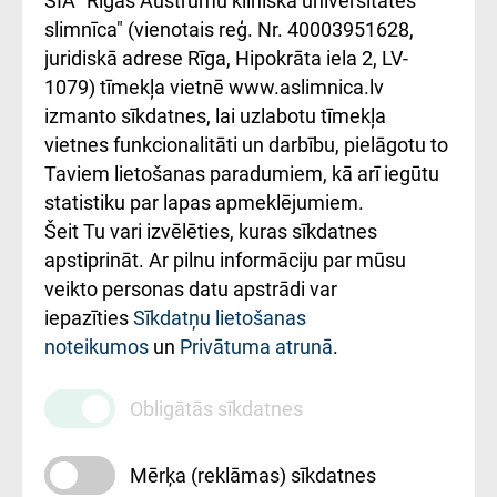
SIA "Rīgas Austrumu klīniskā universitātes
iesniegšanas
лікарні та співпраця з
slimnīca" (vienotais reģ. Nr. 40003951628,
kārtība
Україною
juridiskā adrese Rīga, Hipokrāta iela 2, LV-
1079) tīmekļa vietnē www.aslimnica.lv
Kā pie mums nokļūt
izmanto sīkdatnes, lai uzlabotu tīmekļa
vietnes funkcionalitāti un darbību, pielāgotu to
Rēķinu apmaksas
Taviem lietošanas paradumiem, kā arī iegūtu
ceļvedis
statistiku par lapas apmeklējumiem.
Šeit Tu vari izvēlēties, kuras sīkdatnes
Rekvizīti un
apstiprināt. Ar pilnu informāciju par mūsu
ārstniecības
veikto personas datu apstrādi var
iestādes kods
iepazīties
Sīkdatņu lietošanas
noteikumos
un
Privātuma atrunā
.
010000234
Maksas
Obligātās sīkdatnes
pakalpojumu
cenrādis
Mērķa (reklāmas) sīkdatnes