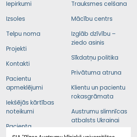
Iepirkumi
Trauksmes celšana
Izsoles
Mācību centrs
Telpu noma
Izglāb dzīvību –
ziedo asinis
Projekti
Sīkdatņu politika
Kontakti
Privātuma atruna
Pacientu
apmeklējumi
Klientu un pacientu
rokasgrāmata
Iekšējās kārtības
noteikumi
Austrumu slimnīcas
atbalsts Ukrainai
Pacienta
atsauksmju/sūdzību
Підтримка Східної