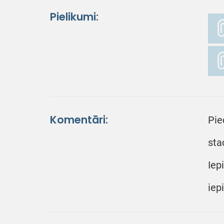
Pielikumi:
Komentāri:
Pie
sta
Iep
iep