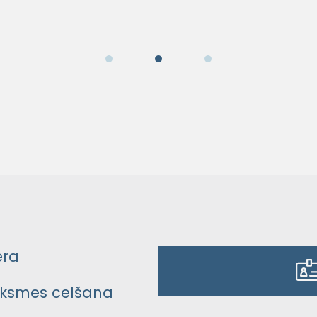
era
ksmes celšana