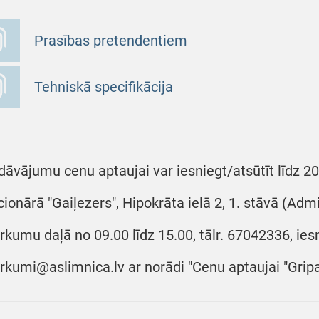
Prasības pretendentiem
Tehniskā specifikācija
dāvājumu cenu aptaujai var iesniegt/atsūtīt līdz 20
cionārā "Gaiļezers", Hipokrāta ielā 2, 1. stāvā (Adm
irkumu daļā no 09.00 līdz 15.00, tālr. 67042336, ies
irkumi@aslimnica.lv ar norādi "Cenu aptaujai "Gri