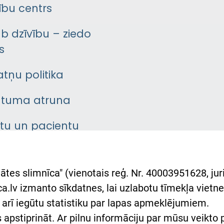
bu centrs
āb dzīvību – ziedo
s
atņu politika
ātuma atruna
ntu un pacientu
asgrāmata
rumu slimnīcas
ātes slimnīca" (vienotais reģ. Nr. 40003951628, juri
lsts Ukrainai
.lv izmanto sīkdatnes, lai uzlabotu tīmekļa vietnes
arī iegūtu statistiku par lapas apmeklējumiem.
римка Східної лікарні
es apstiprināt. Ar pilnu informāciju par mūsu veikto
півпраця з Україною