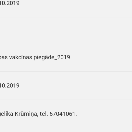
10.2019
pas vakcīnas piegāde_2019
10.2019
elika Krūmiņa, tel. 67041061.