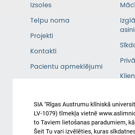
Izsoles
Mācī
Telpu noma
Izgl
asini
Projekti
Sīkd
Kontakti
Priv
Pacientu apmeklējumi
Klie
Iekšējās kārtības
rok
noteikumi
Aust
SIA "Rīgas Austrumu klīniskā universit
Pacienta
atba
LV-1079) tīmekļa vietnē www.aslimnica
atsauksmju/sūdzību
to Taviem lietošanas paradumiem, kā 
iesniegšanas kārtība
Підт
Šeit Tu vari izvēlēties, kuras sīkdatn
та с