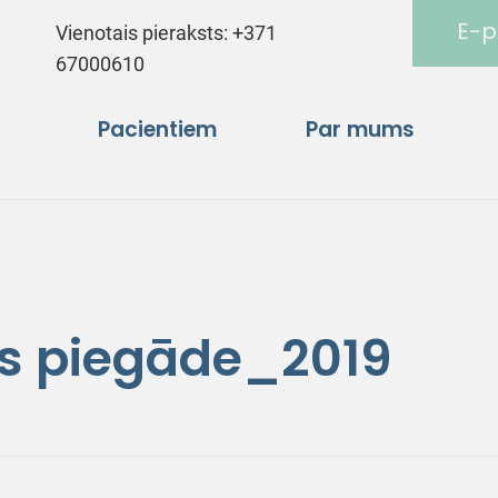
E-p
Vienotais pieraksts:
+371
67000610
Pacientiem
Par mums
as piegāde_2019