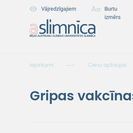
Vājredzīgajiem
Burtu
izmērs
Iepirkumi
Cenu aptaujas
Gripas vakcīn