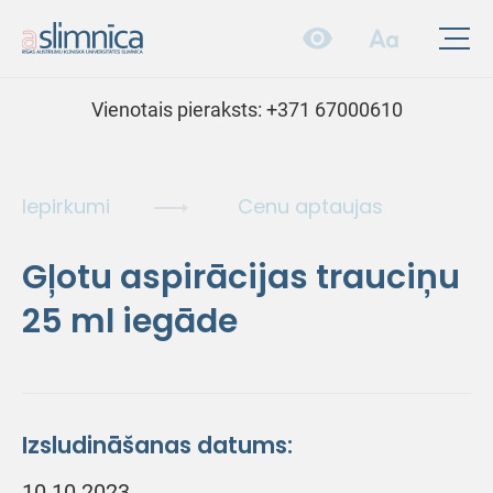
Vienotais pieraksts:
+371 67000610
Iepirkumi
Cenu aptaujas
Gļotu aspirācijas trauciņu
25 ml iegāde
Izsludināšanas datums:
10.10.2023