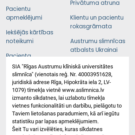
Privātuma atruna
Pacientu
apmeklējumi
Klientu un pacientu
rokasgrāmata
Iekšējās kārtības
noteikumi
Austrumu slimnīcas
atbalsts Ukrainai
Pacienta
atsauksmju/sūdzību
Підтримка Східної
SIA "Rīgas Austrumu klīniskā universitātes
iesniegšanas
лікарні та співпраця з
slimnīca" (vienotais reģ. Nr. 40003951628,
kārtība
Україною
juridiskā adrese Rīga, Hipokrāta iela 2, LV-
1079) tīmekļa vietnē www.aslimnica.lv
Kā pie mums nokļūt
izmanto sīkdatnes, lai uzlabotu tīmekļa
vietnes funkcionalitāti un darbību, pielāgotu to
Rēķinu apmaksas
Taviem lietošanas paradumiem, kā arī iegūtu
ceļvedis
statistiku par lapas apmeklējumiem.
Šeit Tu vari izvēlēties, kuras sīkdatnes