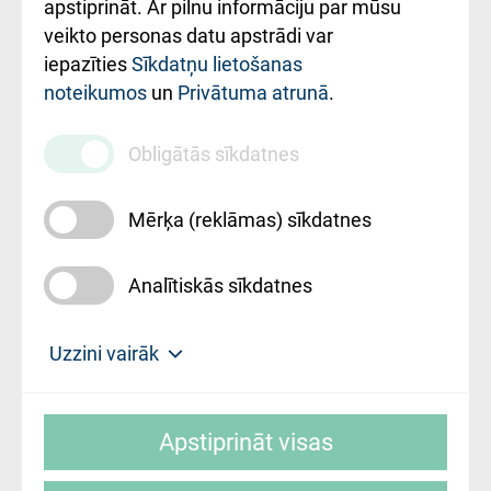
Rekvizīti un
apstiprināt. Ar pilnu informāciju par mūsu
ārstniecības
veikto personas datu apstrādi var
iestādes kods
iepazīties
Sīkdatņu lietošanas
noteikumos
un
Privātuma atrunā
.
010000234
Maksas
Obligātās sīkdatnes
pakalpojumu
cenrādis
Mērķa (reklāmas) sīkdatnes
Analītiskās sīkdatnes
Uz sākumu
Uzzini vairāk
Rīgas Austrumu klīniskā universitātes
© SIA "Rīgas Austrumu klīniskā universitātes
slimnīca, turpmāk – Pārzinis, sīkdatņu
Apstiprināt visas
slimnīca"
izmantošanas politikas mērķis ir sniegt