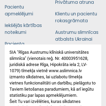
Privātuma atruna
Pacientu
apmeklējumi
Klientu un pacientu
rokasgrāmata
Iekšējās kārtības
noteikumi
Austrumu slimnīcas
atbalsts Ukrainai
Pacienta
atsauksmju/sūdzību
Підтримка Східної
SIA "Rīgas Austrumu klīniskā universitātes
iesniegšanas
лікарні та співпраця з
slimnīca" (vienotais reģ. Nr. 40003951628,
kārtība
Україною
juridiskā adrese Rīga, Hipokrāta iela 2, LV-
1079) tīmekļa vietnē www.aslimnica.lv
Kā pie mums nokļūt
izmanto sīkdatnes, lai uzlabotu tīmekļa
vietnes funkcionalitāti un darbību, pielāgotu to
Rēķinu apmaksas
Taviem lietošanas paradumiem, kā arī iegūtu
ceļvedis
statistiku par lapas apmeklējumiem.
Šeit Tu vari izvēlēties, kuras sīkdatnes