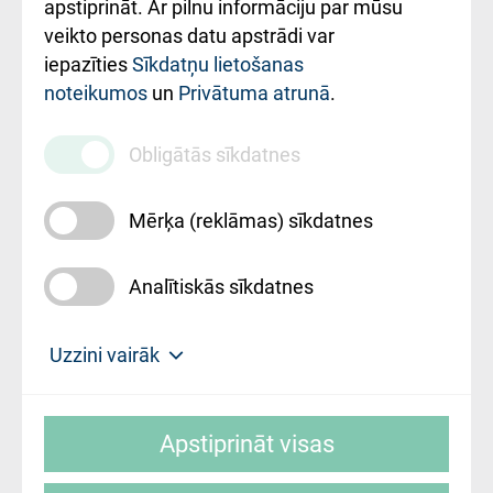
Rekvizīti un
apstiprināt. Ar pilnu informāciju par mūsu
ārstniecības
veikto personas datu apstrādi var
iestādes kods
iepazīties
Sīkdatņu lietošanas
noteikumos
un
Privātuma atrunā
.
010000234
Maksas
Obligātās sīkdatnes
pakalpojumu
cenrādis
Mērķa (reklāmas) sīkdatnes
Analītiskās sīkdatnes
Uz sākumu
Uzzini vairāk
Rīgas Austrumu klīniskā universitātes
© SIA "Rīgas Austrumu klīniskā universitātes
slimnīca, turpmāk – Pārzinis, sīkdatņu
Apstiprināt visas
slimnīca"
izmantošanas politikas mērķis ir sniegt