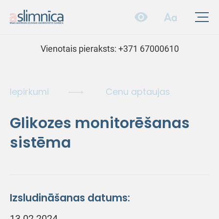
Vienotais pieraksts:
+371 67000610
Iepirkumi
Cenu aptaujas
Glikozes monitorēšanas
sistēma
Izsludināšanas datums:
13.02.2024