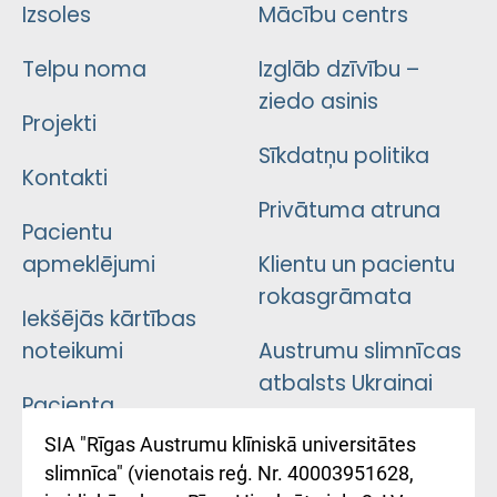
Izsoles
Mācību centrs
Telpu noma
Izglāb dzīvību –
ziedo asinis
Projekti
Sīkdatņu politika
Kontakti
Privātuma atruna
Pacientu
apmeklējumi
Klientu un pacientu
rokasgrāmata
Iekšējās kārtības
noteikumi
Austrumu slimnīcas
atbalsts Ukrainai
Pacienta
atsauksmju/sūdzību
Підтримка Східної
SIA "Rīgas Austrumu klīniskā universitātes
iesniegšanas
лікарні та співпраця з
slimnīca" (vienotais reģ. Nr. 40003951628,