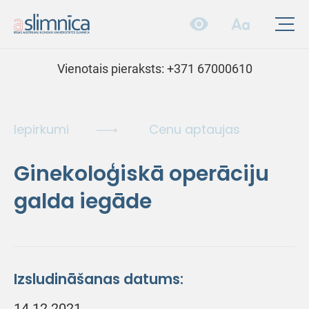
Vienotais pieraksts:
+371 67000610
Iepirkumi
Cenu aptaujas
Ginekoloģiskā operāciju
galda iegāde
Izsludināšanas datums:
14.12.2021