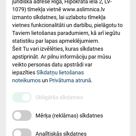
kārtība
Україною
juridiskā adrese Rīga, Hipokrāta iela 2, LV-
1079) tīmekļa vietnē www.aslimnica.lv
Kā pie mums nokļūt
izmanto sīkdatnes, lai uzlabotu tīmekļa
vietnes funkcionalitāti un darbību, pielāgotu to
Rēķinu apmaksas
Taviem lietošanas paradumiem, kā arī iegūtu
ceļvedis
statistiku par lapas apmeklējumiem.
Šeit Tu vari izvēlēties, kuras sīkdatnes
Rekvizīti un
apstiprināt. Ar pilnu informāciju par mūsu
ārstniecības
veikto personas datu apstrādi var
iestādes kods
iepazīties
Sīkdatņu lietošanas
noteikumos
un
Privātuma atrunā
.
010000234
Maksas
Obligātās sīkdatnes
pakalpojumu
cenrādis
Mērķa (reklāmas) sīkdatnes
Analītiskās sīkdatnes