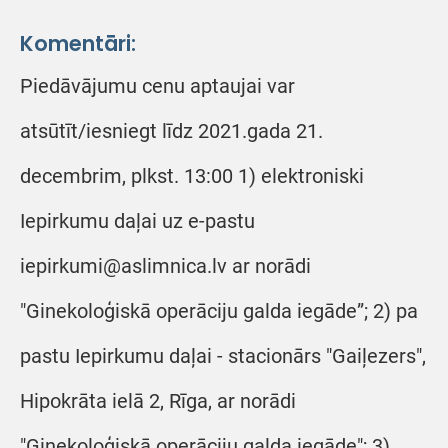
Komentāri:
Piedāvājumu cenu aptaujai var
atsūtīt/iesniegt līdz 2021.gada 21.
decembrim, plkst. 13:00 1) elektroniski
Iepirkumu daļai uz e-pastu
iepirkumi@aslimnica.lv ar norādi
"Ginekoloģiskā operāciju galda iegāde”; 2) pa
pastu Iepirkumu daļai - stacionārs "Gaiļezers",
Hipokrāta ielā 2, Rīga, ar norādi
"Ginekoloģiskā operāciju galda iegāde"; 3)