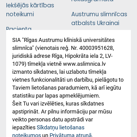
Iekšējās kārtības
noteikumi
Austrumu slimnīcas
atbalsts Ukrainai
Pacienta
atsauksmju/sūdzību
Підтримка Східної
SIA "Rīgas Austrumu klīniskā universitātes
iesniegšanas
лікарні та співпраця з
slimnīca" (vienotais reģ. Nr. 40003951628,
kārtība
Україною
juridiskā adrese Rīga, Hipokrāta iela 2, LV-
1079) tīmekļa vietnē www.aslimnica.lv
Kā pie mums nokļūt
izmanto sīkdatnes, lai uzlabotu tīmekļa
vietnes funkcionalitāti un darbību, pielāgotu to
Rēķinu apmaksas
Taviem lietošanas paradumiem, kā arī iegūtu
ceļvedis
statistiku par lapas apmeklējumiem.
Šeit Tu vari izvēlēties, kuras sīkdatnes
Rekvizīti un
apstiprināt. Ar pilnu informāciju par mūsu
ārstniecības
veikto personas datu apstrādi var
iestādes kods
iepazīties
Sīkdatņu lietošanas
noteikumos
un
Privātuma atrunā
.
010000234