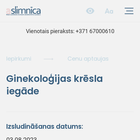
Vienotais pieraksts:
+371 67000610
Iepirkumi
Cenu aptaujas
Ginekoloģijas krēsla
iegāde
Izsludināšanas datums:
03.08.2023