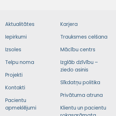
Aktualitātes
Karjera
Iepirkumi
Trauksmes celšana
Izsoles
Mācību centrs
Telpu noma
Izglāb dzīvību –
ziedo asinis
Projekti
Sīkdatņu politika
Kontakti
Privātuma atruna
Pacientu
apmeklējumi
Klientu un pacientu
rokasgrāmata