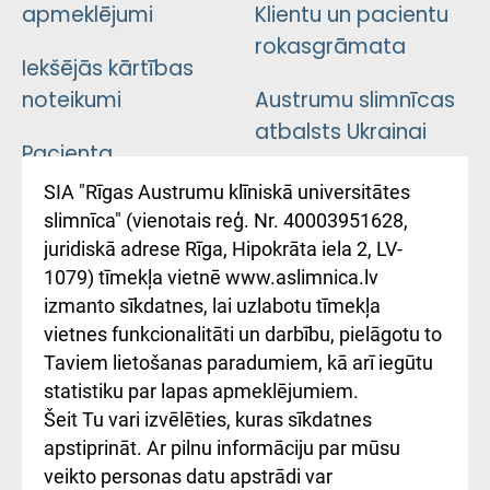
apmeklējumi
Klientu un pacientu
rokasgrāmata
Iekšējās kārtības
noteikumi
Austrumu slimnīcas
atbalsts Ukrainai
Pacienta
atsauksmju/sūdzību
Підтримка Східної
SIA "Rīgas Austrumu klīniskā universitātes
iesniegšanas
лікарні та співпраця з
slimnīca" (vienotais reģ. Nr. 40003951628,
kārtība
Україною
juridiskā adrese Rīga, Hipokrāta iela 2, LV-
1079) tīmekļa vietnē www.aslimnica.lv
Kā pie mums nokļūt
izmanto sīkdatnes, lai uzlabotu tīmekļa
vietnes funkcionalitāti un darbību, pielāgotu to
Rēķinu apmaksas
Taviem lietošanas paradumiem, kā arī iegūtu
ceļvedis
statistiku par lapas apmeklējumiem.
Šeit Tu vari izvēlēties, kuras sīkdatnes
Rekvizīti un
apstiprināt. Ar pilnu informāciju par mūsu
ārstniecības
veikto personas datu apstrādi var