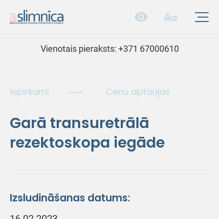
Vienotais pieraksts:
+371 67000610
Iepirkumi
Cenu aptaujas
Garā transuretrālā
rezektoskopa iegāde
Izsludināšanas datums:
16.02.2023