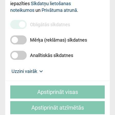
iestādes kods
iepazīties
Sīkdatņu lietošanas
noteikumos
un
Privātuma atrunā
.
010000234
Maksas
Obligātās sīkdatnes
pakalpojumu
cenrādis
Mērķa (reklāmas) sīkdatnes
Analītiskās sīkdatnes
Uz sākumu
Uzzini vairāk
Rīgas Austrumu klīniskā universitātes
© SIA "Rīgas Austrumu klīniskā universitātes
slimnīca, turpmāk – Pārzinis, sīkdatņu
Apstiprināt visas
slimnīca"
izmantošanas politikas mērķis ir sniegt
fiziskajai personai/klientam – informāciju par
Apstiprināt atzīmētās
sīkdatņu izmantošanas nosacījumiem.
Mājas lapas izstrāde: