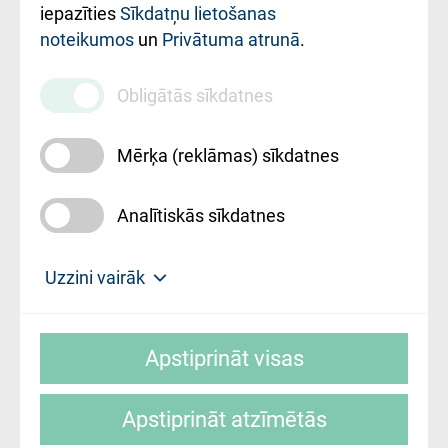
iestādes kods
iepazīties
Sīkdatņu lietošanas
noteikumos
un
Privātuma atrunā
.
010000234
Maksas
Obligātās sīkdatnes
pakalpojumu
cenrādis
Mērķa (reklāmas) sīkdatnes
Analītiskās sīkdatnes
Uz sākumu
Uzzini vairāk
Rīgas Austrumu klīniskā universitātes
© SIA "Rīgas Austrumu klīniskā universitātes
slimnīca, turpmāk – Pārzinis, sīkdatņu
Apstiprināt visas
slimnīca"
izmantošanas politikas mērķis ir sniegt
fiziskajai personai/klientam – informāciju par
Apstiprināt atzīmētās
sīkdatņu izmantošanas nosacījumiem.
Mājas lapas izstrāde: