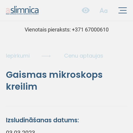
Vienotais pieraksts:
+371 67000610
Iepirkumi
Cenu aptaujas
Gaismas mikroskops
kreilim
Izsludināšanas datums:
03.03.2023