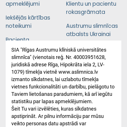
apmeklējumi
Klientu un pacientu
rokasgrāmata
Iekšējās kārtības
noteikumi
Austrumu slimnīcas
atbalsts Ukrainai
Pacienta
atsauksmju/sūdzību
Підтримка Східної
SIA "Rīgas Austrumu klīniskā universitātes
iesniegšanas
лікарні та співпраця з
slimnīca" (vienotais reģ. Nr. 40003951628,
kārtība
Україною
juridiskā adrese Rīga, Hipokrāta iela 2, LV-
1079) tīmekļa vietnē www.aslimnica.lv
Kā pie mums nokļūt
izmanto sīkdatnes, lai uzlabotu tīmekļa
vietnes funkcionalitāti un darbību, pielāgotu to
Rēķinu apmaksas
Taviem lietošanas paradumiem, kā arī iegūtu
ceļvedis
statistiku par lapas apmeklējumiem.
Šeit Tu vari izvēlēties, kuras sīkdatnes
Rekvizīti un
apstiprināt. Ar pilnu informāciju par mūsu
ārstniecības
veikto personas datu apstrādi var