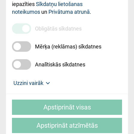
iestādes kods
iepazīties
Sīkdatņu lietošanas
noteikumos
un
Privātuma atrunā
.
010000234
Maksas
Obligātās sīkdatnes
pakalpojumu
cenrādis
Mērķa (reklāmas) sīkdatnes
Analītiskās sīkdatnes
Uz sākumu
Uzzini vairāk
Rīgas Austrumu klīniskā universitātes
© SIA "Rīgas Austrumu klīniskā universitātes
slimnīca, turpmāk – Pārzinis, sīkdatņu
Apstiprināt visas
slimnīca"
izmantošanas politikas mērķis ir sniegt
fiziskajai personai/klientam – informāciju par
Apstiprināt atzīmētās
sīkdatņu izmantošanas nosacījumiem.
Mājas lapas izstrāde: