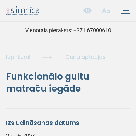
Vienotais pieraksts:
+371 67000610
Iepirkumi
Cenu aptaujas
Funkcionālo gultu
matraču iegāde
Izsludināšanas datums:
22.05.2024