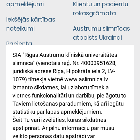
apmeklējumi
Klientu un pacientu
rokasgrāmata
Iekšējās kārtības
noteikumi
Austrumu slimnīcas
atbalsts Ukrainai
Pacienta
atsauksmju/sūdzību
Підтримка Східної
SIA "Rīgas Austrumu klīniskā universitātes
iesniegšanas
лікарні та співпраця з
slimnīca" (vienotais reģ. Nr. 40003951628,
kārtība
Україною
juridiskā adrese Rīga, Hipokrāta iela 2, LV-
1079) tīmekļa vietnē www.aslimnica.lv
Kā pie mums nokļūt
izmanto sīkdatnes, lai uzlabotu tīmekļa
vietnes funkcionalitāti un darbību, pielāgotu to
Rēķinu apmaksas
Taviem lietošanas paradumiem, kā arī iegūtu
ceļvedis
statistiku par lapas apmeklējumiem.
Šeit Tu vari izvēlēties, kuras sīkdatnes
Rekvizīti un
apstiprināt. Ar pilnu informāciju par mūsu
ārstniecības
veikto personas datu apstrādi var