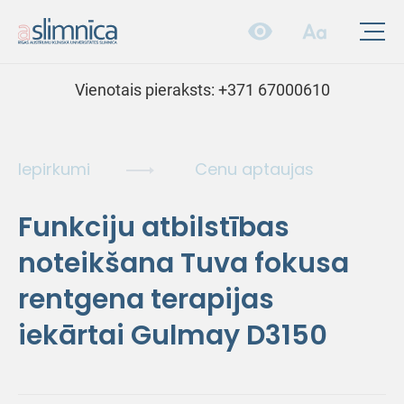
Vienotais pieraksts:
+371 67000610
Iepirkumi
Cenu aptaujas
Funkciju atbilstības
noteikšana Tuva fokusa
rentgena terapijas
iekārtai Gulmay D3150