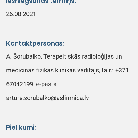
Iesniegšanas termiņš:
26.08.2021
Kontaktpersonas:
A. Šorubalko, Terapeitiskās radioloģijas un
medicīnas fizikas klīnikas vadītājs, tālr.: +371
67042199, e-pasts:
arturs.sorubalko@aslimnica.lv
Pielikumi: