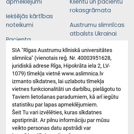
apmeklējumi
Klientu un pacientu
rokasgrāmata
Iekšējās kārtības
noteikumi
Austrumu slimnīcas
atbalsts Ukrainai
Pacienta
atsauksmju/sūdzību
Підтримка Східної
SIA "Rīgas Austrumu klīniskā universitātes
iesniegšanas
лікарні та співпраця з
slimnīca" (vienotais reģ. Nr. 40003951628,
kārtība
Україною
juridiskā adrese Rīga, Hipokrāta iela 2, LV-
1079) tīmekļa vietnē www.aslimnica.lv
Kā pie mums nokļūt
izmanto sīkdatnes, lai uzlabotu tīmekļa
vietnes funkcionalitāti un darbību, pielāgotu to
Rēķinu apmaksas
Taviem lietošanas paradumiem, kā arī iegūtu
ceļvedis
statistiku par lapas apmeklējumiem.
Šeit Tu vari izvēlēties, kuras sīkdatnes
Rekvizīti un
apstiprināt. Ar pilnu informāciju par mūsu
ārstniecības
veikto personas datu apstrādi var