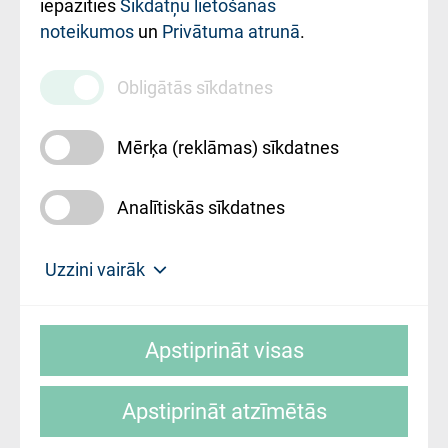
iestādes kods
iepazīties
Sīkdatņu lietošanas
noteikumos
un
Privātuma atrunā
.
010000234
Maksas
Obligātās sīkdatnes
pakalpojumu
cenrādis
Mērķa (reklāmas) sīkdatnes
Analītiskās sīkdatnes
Uz sākumu
Uzzini vairāk
Rīgas Austrumu klīniskā universitātes
© SIA "Rīgas Austrumu klīniskā universitātes
slimnīca, turpmāk – Pārzinis, sīkdatņu
Apstiprināt visas
slimnīca"
izmantošanas politikas mērķis ir sniegt
fiziskajai personai/klientam – informāciju par
Apstiprināt atzīmētās
sīkdatņu izmantošanas nosacījumiem.
Mājas lapas izstrāde: