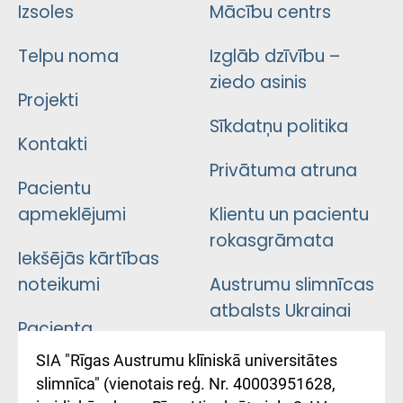
Izsoles
Mācību centrs
Telpu noma
Izglāb dzīvību –
ziedo asinis
Projekti
Sīkdatņu politika
Kontakti
Privātuma atruna
Pacientu
apmeklējumi
Klientu un pacientu
rokasgrāmata
Iekšējās kārtības
noteikumi
Austrumu slimnīcas
atbalsts Ukrainai
Pacienta
atsauksmju/sūdzību
Підтримка Східної
SIA "Rīgas Austrumu klīniskā universitātes
iesniegšanas
лікарні та співпраця з
slimnīca" (vienotais reģ. Nr. 40003951628,