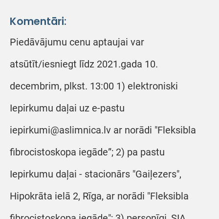
Komentāri:
Piedāvājumu cenu aptaujai var
atsūtīt/iesniegt līdz 2021.gada 10.
decembrim, plkst. 13:00 1) elektroniski
Iepirkumu daļai uz e-pastu
iepirkumi@aslimnica.lv ar norādi "Fleksibla
fibrocistoskopa iegāde”; 2) pa pastu
Iepirkumu daļai - stacionārs "Gaiļezers",
Hipokrāta ielā 2, Rīga, ar norādi "Fleksibla
fibrocistoskopa iegāde"; 3) personīgi, SIA