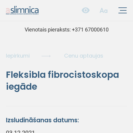
Vienotais pieraksts:
+371 67000610
Iepirkumi
Cenu aptaujas
Fleksibla fibrocistoskopa
iegāde
Izsludināšanas datums:
03.12.2021