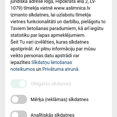
kārtība
Україною
juridiskā adrese Rīga, Hipokrāta iela 2, LV-
1079) tīmekļa vietnē www.aslimnica.lv
Kā pie mums nokļūt
izmanto sīkdatnes, lai uzlabotu tīmekļa
vietnes funkcionalitāti un darbību, pielāgotu to
Rēķinu apmaksas
Taviem lietošanas paradumiem, kā arī iegūtu
ceļvedis
statistiku par lapas apmeklējumiem.
Šeit Tu vari izvēlēties, kuras sīkdatnes
Rekvizīti un
apstiprināt. Ar pilnu informāciju par mūsu
ārstniecības
veikto personas datu apstrādi var
iestādes kods
iepazīties
Sīkdatņu lietošanas
noteikumos
un
Privātuma atrunā
.
010000234
Maksas
Obligātās sīkdatnes
pakalpojumu
cenrādis
Mērķa (reklāmas) sīkdatnes
Analītiskās sīkdatnes