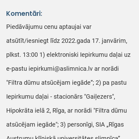
Komentāri:
Piedāvājumu cenu aptaujai var
atsūtīt/iesniegt līdz 2022.gada 17. janvārim,
plkst. 13:00 1) elektroniski Iepirkumu daļai uz
e-pastu iepirkumi@aslimnica.lv ar norādi
"Filtra dūmu atsūcējam iegāde”; 2) pa pastu
Iepirkumu daļai - stacionārs "Gaiļezers",
Hipokrāta ielā 2, Rīga, ar norādi "Filtra dūmu
atsūcējam iegāde"; 3) personīgi, SIA „Rīgas
Austrumu klīniskā universitātes slimnīca”,