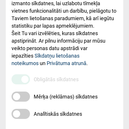
Kā pie mums nokļūt
izmanto sīkdatnes, lai uzlabotu tīmekļa
vietnes funkcionalitāti un darbību, pielāgotu to
Rēķinu apmaksas
Taviem lietošanas paradumiem, kā arī iegūtu
ceļvedis
statistiku par lapas apmeklējumiem.
Šeit Tu vari izvēlēties, kuras sīkdatnes
Rekvizīti un
apstiprināt. Ar pilnu informāciju par mūsu
ārstniecības
veikto personas datu apstrādi var
iestādes kods
iepazīties
Sīkdatņu lietošanas
noteikumos
un
Privātuma atrunā
.
010000234
Maksas
Obligātās sīkdatnes
pakalpojumu
cenrādis
Mērķa (reklāmas) sīkdatnes
Analītiskās sīkdatnes
Uz sākumu