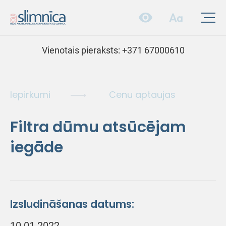
Vienotais pieraksts:
+371 67000610
Iepirkumi
Cenu aptaujas
Filtra dūmu atsūcējam
iegāde
Izsludināšanas datums:
10.01.2022