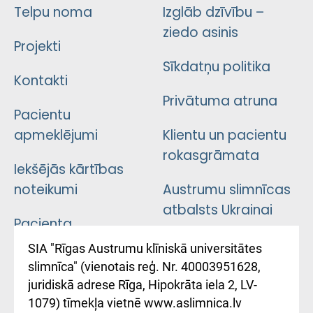
Telpu noma
Izglāb dzīvību –
ziedo asinis
Projekti
Sīkdatņu politika
Kontakti
Privātuma atruna
Pacientu
apmeklējumi
Klientu un pacientu
rokasgrāmata
Iekšējās kārtības
noteikumi
Austrumu slimnīcas
atbalsts Ukrainai
Pacienta
atsauksmju/sūdzību
Підтримка Східної
SIA "Rīgas Austrumu klīniskā universitātes
iesniegšanas
лікарні та співпраця з
slimnīca" (vienotais reģ. Nr. 40003951628,
kārtība
Україною
juridiskā adrese Rīga, Hipokrāta iela 2, LV-
1079) tīmekļa vietnē www.aslimnica.lv