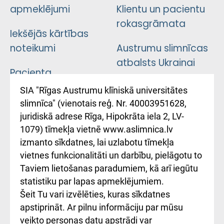
apmeklējumi
Klientu un pacientu
rokasgrāmata
Iekšējās kārtības
noteikumi
Austrumu slimnīcas
atbalsts Ukrainai
Pacienta
atsauksmju/sūdzību
Підтримка Східної
SIA "Rīgas Austrumu klīniskā universitātes
iesniegšanas
лікарні та співпраця з
slimnīca" (vienotais reģ. Nr. 40003951628,
kārtība
Україною
juridiskā adrese Rīga, Hipokrāta iela 2, LV-
1079) tīmekļa vietnē www.aslimnica.lv
Kā pie mums nokļūt
izmanto sīkdatnes, lai uzlabotu tīmekļa
vietnes funkcionalitāti un darbību, pielāgotu to
Rēķinu apmaksas
Taviem lietošanas paradumiem, kā arī iegūtu
ceļvedis
statistiku par lapas apmeklējumiem.
Šeit Tu vari izvēlēties, kuras sīkdatnes
Rekvizīti un
apstiprināt. Ar pilnu informāciju par mūsu
ārstniecības
veikto personas datu apstrādi var