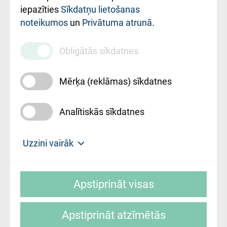
iestādes kods
iepazīties
Sīkdatņu lietošanas
noteikumos
un
Privātuma atrunā
.
010000234
Maksas
Obligātās sīkdatnes
pakalpojumu
cenrādis
Mērķa (reklāmas) sīkdatnes
Analītiskās sīkdatnes
Uz sākumu
Uzzini vairāk
Rīgas Austrumu klīniskā universitātes
© SIA "Rīgas Austrumu klīniskā universitātes
slimnīca, turpmāk – Pārzinis, sīkdatņu
Apstiprināt visas
slimnīca"
izmantošanas politikas mērķis ir sniegt
fiziskajai personai/klientam – informāciju par
Apstiprināt atzīmētās
sīkdatņu izmantošanas nosacījumiem.
Mājas lapas izstrāde: