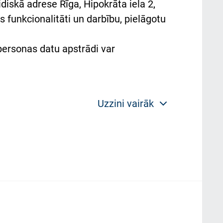
diskā adrese Rīga, Hipokrāta iela 2,
 funkcionalitāti un darbību, pielāgotu
 personas datu apstrādi var
Uzzini vairāk
 politikas mērķis ir sniegt fiziskajai