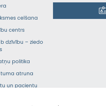
era
ksmes celšana
bu centrs
āb dzīvību – ziedo
s
atņu politika
ātuma atruna
ntu un pacientu
asgrāmata
rumu slimnīcas