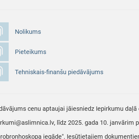
Nolikums
Pieteikums
Tehniskais-finanšu piedāvājums
dāvājums cenu aptaujai jāiesniedz Iepirkumu daļā e
irkumi@aslimnica.lv, līdz 2025. gada 10. janvārim pl
brobronhoskopa iegāde". Iesūtietajiem dokumentiem