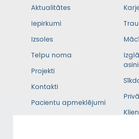
Aktualitātes
Karj
Iepirkumi
Trau
Izsoles
Mācī
Telpu noma
Izgl
asini
Projekti
Sīkd
Kontakti
Priv
Pacientu apmeklējumi
Klie
Iekšējās kārtības
rok
noteikumi
Aust