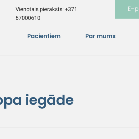
E-p
Vienotais pieraksts:
+371
67000610
Pacientiem
Par mums
opa iegāde