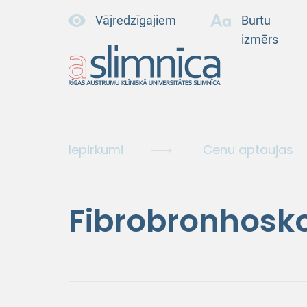
Vājredzīgajiem
Burtu
izmērs
Iepirkumi
Cenu aptaujas
Fibrobronhosk