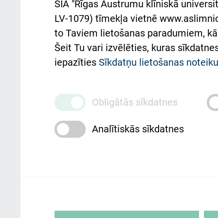
SIA "Rīgas Austrumu klīniskā universit
Pacienta
atba
LV-1079) tīmekļa vietnē www.aslimnica
atsauksmju/sūdzību
to Taviem lietošanas paradumiem, kā 
iesniegšanas kārtība
Підт
Šeit Tu vari izvēlēties, kuras sīkdatn
та с
Kā pie mums nokļūt
iepazīties
Sīkdatņu lietošanas notei
Rēķinu apmaksas
ceļvedis
Obligātās sīkdatnes
Rekvizīti un ārstniecības
Analītiskās sīkdatnes
iestādes kods 010000234
Maksas pakalpojumu
cenrādis
Rīgas Austrumu klīniskā universitātes 
personai/klientam – informāciju par