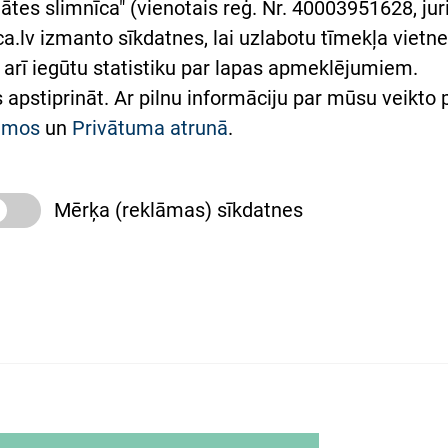
ātes slimnīca" (vienotais reģ. Nr. 40003951628, juri
lsts Ukrainai
.lv izmanto sīkdatnes, lai uzlabotu tīmekļa vietnes
arī iegūtu statistiku par lapas apmeklējumiem.
римка Східної лікарні
es apstiprināt. Ar pilnu informāciju par mūsu veikto
півпраця з Україною
kumos
un
Privātuma atrunā
.
Mērķa (reklāmas) sīkdatnes
slimnīca, turpmāk – Pārzinis, sīkdatņu izmantošanas
 sīkdatņu izmantošanas nosacījumiem.