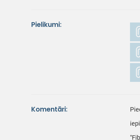
Pielikumi:
Komentāri:
Pie
iep
"Fi