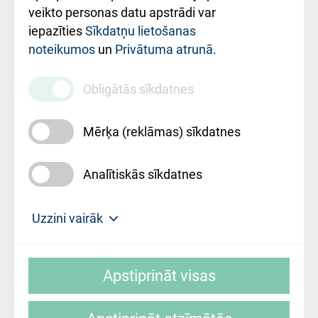
ārstniecības
veikto personas datu apstrādi var
iestādes kods
iepazīties
Sīkdatņu lietošanas
noteikumos
un
Privātuma atrunā
.
010000234
Maksas
Obligātās sīkdatnes
pakalpojumu
cenrādis
Mērķa (reklāmas) sīkdatnes
Analītiskās sīkdatnes
Uz sākumu
Uzzini vairāk
Rīgas Austrumu klīniskā universitātes
© SIA "Rīgas Austrumu klīniskā universitātes
slimnīca, turpmāk – Pārzinis, sīkdatņu
Apstiprināt visas
slimnīca"
izmantošanas politikas mērķis ir sniegt
fiziskajai personai/klientam – informāciju par