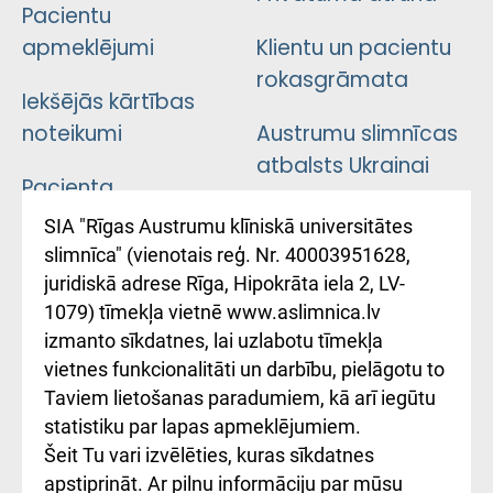
Pacientu
apmeklējumi
Klientu un pacientu
rokasgrāmata
Iekšējās kārtības
noteikumi
Austrumu slimnīcas
atbalsts Ukrainai
Pacienta
atsauksmju/sūdzību
Підтримка Східної
SIA "Rīgas Austrumu klīniskā universitātes
iesniegšanas
лікарні та співпраця з
slimnīca" (vienotais reģ. Nr. 40003951628,
kārtība
Україною
juridiskā adrese Rīga, Hipokrāta iela 2, LV-
1079) tīmekļa vietnē www.aslimnica.lv
Kā pie mums nokļūt
izmanto sīkdatnes, lai uzlabotu tīmekļa
vietnes funkcionalitāti un darbību, pielāgotu to
Rēķinu apmaksas
Taviem lietošanas paradumiem, kā arī iegūtu
ceļvedis
statistiku par lapas apmeklējumiem.
Šeit Tu vari izvēlēties, kuras sīkdatnes
Rekvizīti un
apstiprināt. Ar pilnu informāciju par mūsu