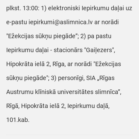
plkst. 13:00: 1) elektroniski Iepirkumu daļai uz
e-pastu iepirkumi@aslimnica.lv ar norādi
"Ežekcijas sūkņu piegāde”; 2) pa pastu
Iepirkumu daļai - stacionārs "Gaiļezers",
Hipokrāta ielā 2, Rīga, ar norādi "Ežekcijas
sūkņu piegāde"; 3) personīgi, SIA „Rīgas
Austrumu klīniskā universitātes slimnīca”,
Rīgā, Hipokrāta ielā 2, Iepirkumu daļā,
101.kab.