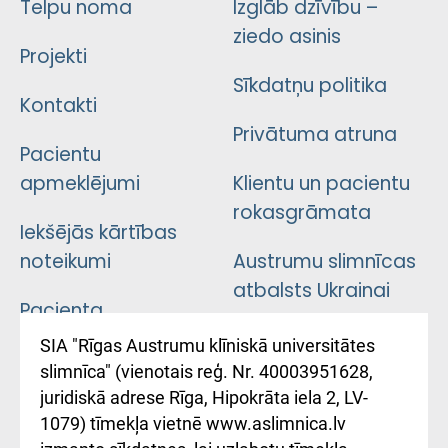
Telpu noma
Izglāb dzīvību –
ziedo asinis
Projekti
Sīkdatņu politika
Kontakti
Privātuma atruna
Pacientu
apmeklējumi
Klientu un pacientu
rokasgrāmata
Iekšējās kārtības
noteikumi
Austrumu slimnīcas
atbalsts Ukrainai
Pacienta
atsauksmju/sūdzību
Підтримка Східної
SIA "Rīgas Austrumu klīniskā universitātes
iesniegšanas
лікарні та співпраця з
slimnīca" (vienotais reģ. Nr. 40003951628,
kārtība
Україною
juridiskā adrese Rīga, Hipokrāta iela 2, LV-
1079) tīmekļa vietnē www.aslimnica.lv
Kā pie mums nokļūt