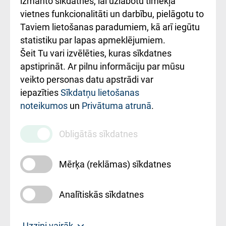
izmanto sīkdatnes, lai uzlabotu tīmekļa
vietnes funkcionalitāti un darbību, pielāgotu to
Rēķinu apmaksas
Taviem lietošanas paradumiem, kā arī iegūtu
ceļvedis
statistiku par lapas apmeklējumiem.
Šeit Tu vari izvēlēties, kuras sīkdatnes
Rekvizīti un
apstiprināt. Ar pilnu informāciju par mūsu
ārstniecības
veikto personas datu apstrādi var
iestādes kods
iepazīties
Sīkdatņu lietošanas
noteikumos
un
Privātuma atrunā
.
010000234
Maksas
Obligātās sīkdatnes
pakalpojumu
cenrādis
Mērķa (reklāmas) sīkdatnes
Analītiskās sīkdatnes
Uz sākumu
Uzzini vairāk