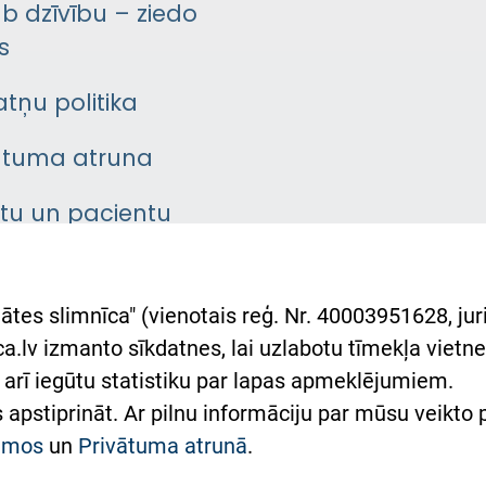
āb dzīvību – ziedo
s
atņu politika
ātuma atruna
ntu un pacientu
asgrāmata
rumu slimnīcas
ātes slimnīca" (vienotais reģ. Nr. 40003951628, juri
lsts Ukrainai
.lv izmanto sīkdatnes, lai uzlabotu tīmekļa vietnes
arī iegūtu statistiku par lapas apmeklējumiem.
римка Східної лікарні
es apstiprināt. Ar pilnu informāciju par mūsu veikto
півпраця з Україною
kumos
un
Privātuma atrunā
.