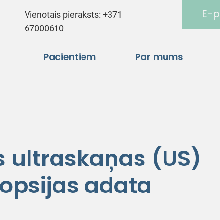
E-p
Vienotais pieraksts:
+371
67000610
Pacientiem
Par mums
 ultraskaņas (US)
opsijas adata