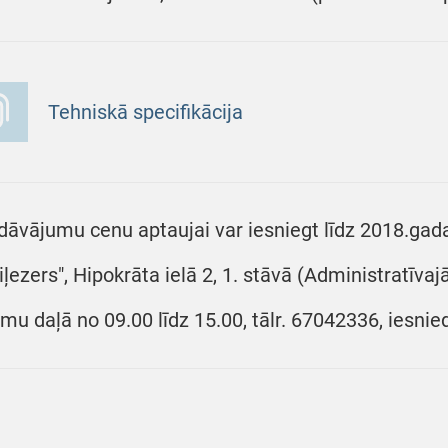
Tehniskā specifikācija
dāvājumu cenu aptaujai var iesniegt līdz 2018.gada
iļezers", Hipokrāta ielā 2, 1. stāvā (Administratīva
umu daļā no 09.00 līdz 15.00, tālr. 67042336, iesnie