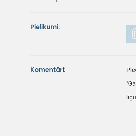
Pielikumi:
Komentāri:
Pie
"Ga
līg