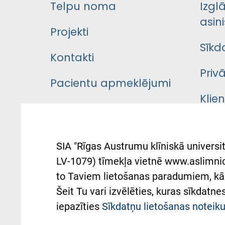
Telpu noma
Izgl
asini
Projekti
Sīkd
Kontakti
Priv
Pacientu apmeklējumi
Klie
Iekšējās kārtības
rok
noteikumi
Aust
SIA "Rīgas Austrumu klīniskā universit
Pacienta
atba
LV-1079) tīmekļa vietnē www.aslimnica
atsauksmju/sūdzību
to Taviem lietošanas paradumiem, kā 
iesniegšanas kārtība
Підт
Šeit Tu vari izvēlēties, kuras sīkdatn
та с
Kā pie mums nokļūt
iepazīties
Sīkdatņu lietošanas notei