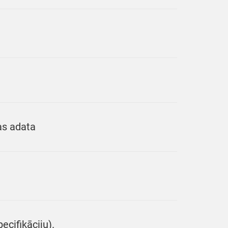
as adata
ecifikāciju).