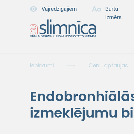
Vājredzīgajiem
Burtu
izmērs
Iepirkumi
Cenu aptaujas
Endobronhiālās
izmeklējumu bi