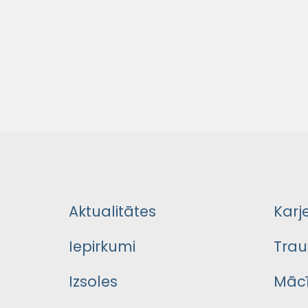
Aktualitātes
Karj
Iepirkumi
Trau
Izsoles
Mācī