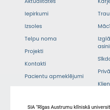
Aktualitātes
Karj
Iepirkumi
Trau
Izsoles
Mācī
Telpu noma
Izgl
asini
Projekti
Sīkd
Kontakti
Priv
Pacientu apmeklējumi
Klie
Iekšējās kārtības
rok
noteikumi
Aust
SIA "Rīgas Austrumu klīniskā universit
Pacienta