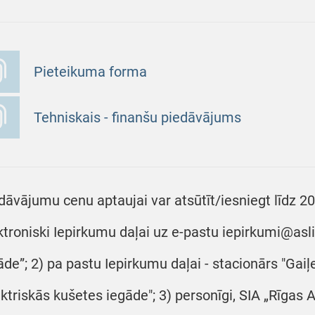
Pieteikuma forma
Tehniskais - finanšu piedāvājums
dāvājumu cenu aptaujai var atsūtīt/iesniegt līdz 20
ktroniski Iepirkumu daļai uz e-pastu iepirkumi@asli
āde”; 2) pa pastu Iepirkumu daļai - stacionārs "Gaiļe
ektriskās kušetes iegāde"; 3) personīgi, SIA „Rīgas 