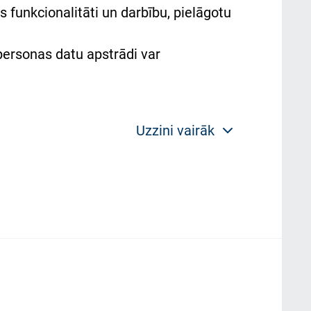
 funkcionalitāti un darbību, pielāgotu
 personas datu apstrādi var
Uzzini vairāk
 politikas mērķis ir sniegt fiziskajai
plorer, Firexox, Safari u.c.) saglabā