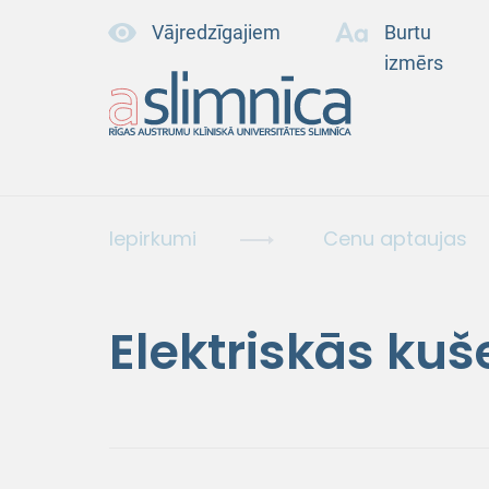
Vājredzīgajiem
Burtu
izmērs
Iepirkumi
Cenu aptaujas
Elektriskās kuš