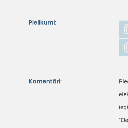
Pielikumi:
Komentāri:
Pie
ele
ieg
"El