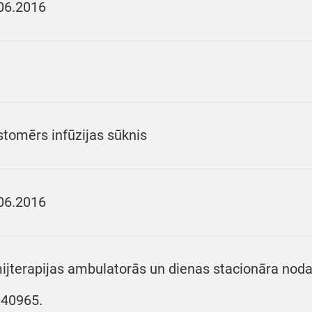
06.2016
stomērs infūzijas sūknis
06.2016
ijterapijas ambulatorās un dienas stacionāra nodaļ
40965.