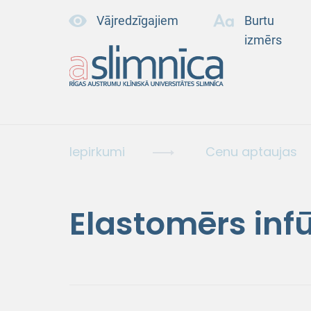
Vājredzīgajiem
Burtu
izmērs
Iepirkumi
Cenu aptaujas
Elastomērs infū