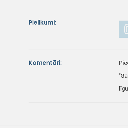
Pielikumi:
Komentāri:
Pie
"Ga
līg