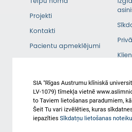
Telpu noma
Izgl
asini
Projekti
Sīkd
Kontakti
Priv
Pacientu apmeklējumi
Klie
Iekšējās kārtības
rok
noteikumi
Aust
SIA "Rīgas Austrumu klīniskā universit
Pacienta
atba
LV-1079) tīmekļa vietnē www.aslimnica
atsauksmju/sūdzību
to Taviem lietošanas paradumiem, kā 
iesniegšanas kārtība
Підт
Šeit Tu vari izvēlēties, kuras sīkdatn
та с
Kā pie mums nokļūt
iepazīties
Sīkdatņu lietošanas notei