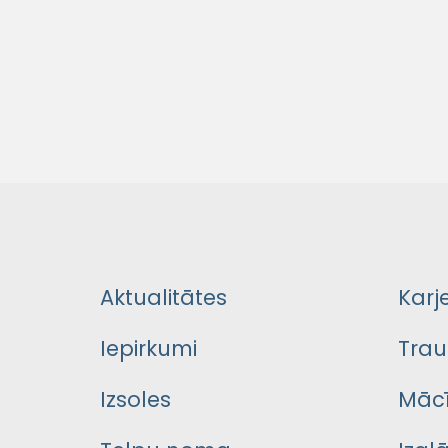
Aktualitātes
Karj
Iepirkumi
Trau
Izsoles
Mācī