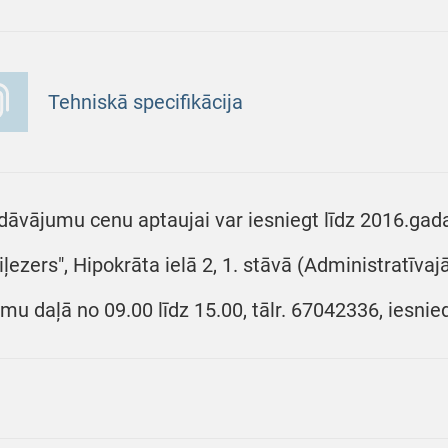
Tehniskā specifikācija
dāvājumu cenu aptaujai var iesniegt līdz 2016.gada 
iļezers", Hipokrāta ielā 2, 1. stāvā (Administratīva
umu daļā no 09.00 līdz 15.00, tālr. 67042336, iesnie