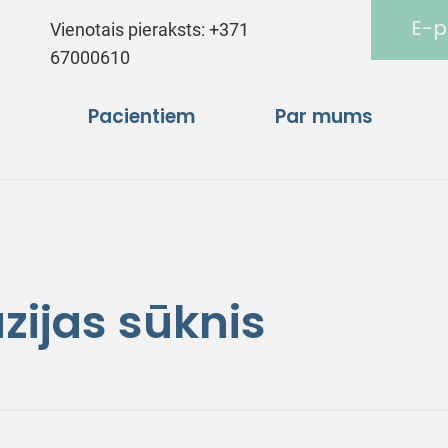
E-p
Vienotais pieraksts:
+371
67000610
Pacientiem
Par mums
zijas sūknis