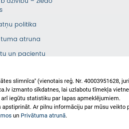
āb dzīvību – ziedo
s
atņu politika
ātuma atruna
ntu un pacientu
asgrāmata
rumu slimnīcas
ātes slimnīca" (vienotais reģ. Nr. 40003951628, juri
lsts Ukrainai
.lv izmanto sīkdatnes, lai uzlabotu tīmekļa vietnes
arī iegūtu statistiku par lapas apmeklējumiem.
римка Східної лікарні
es apstiprināt. Ar pilnu informāciju par mūsu veikto
півпраця з Україною
kumos
un
Privātuma atrunā
.