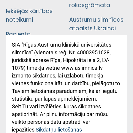
rokasgrāmata
Iekšējās kārtības
noteikumi
Austrumu slimnīcas
atbalsts Ukrainai
Pacienta
atsauksmju/sūdzību
Підтримка Східної
SIA "Rīgas Austrumu klīniskā universitātes
iesniegšanas
лікарні та співпраця з
slimnīca" (vienotais reģ. Nr. 40003951628,
kārtība
Україною
juridiskā adrese Rīga, Hipokrāta iela 2, LV-
1079) tīmekļa vietnē www.aslimnica.lv
Kā pie mums nokļūt
izmanto sīkdatnes, lai uzlabotu tīmekļa
vietnes funkcionalitāti un darbību, pielāgotu to
Rēķinu apmaksas
Taviem lietošanas paradumiem, kā arī iegūtu
ceļvedis
statistiku par lapas apmeklējumiem.
Šeit Tu vari izvēlēties, kuras sīkdatnes
Rekvizīti un
apstiprināt. Ar pilnu informāciju par mūsu
ārstniecības
veikto personas datu apstrādi var
iestādes kods
iepazīties
Sīkdatņu lietošanas