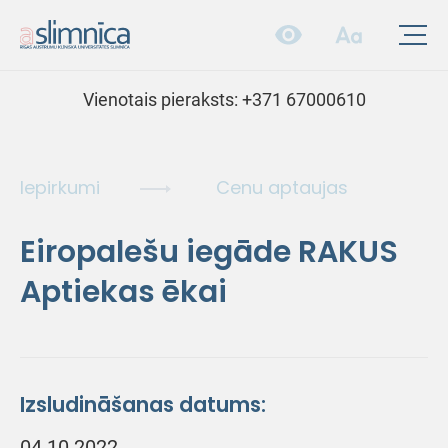
Vienotais pieraksts:
+371 67000610
Iepirkumi
Cenu aptaujas
Eiropalešu iegāde RAKUS
Aptiekas ēkai
Izsludināšanas datums:
04.10.2022