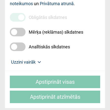
noteikumos
un
Privātuma atrunā
.
010000234
Maksas
Obligātās sīkdatnes
pakalpojumu
cenrādis
Mērķa (reklāmas) sīkdatnes
Analītiskās sīkdatnes
Uz sākumu
Uzzini vairāk
Rīgas Austrumu klīniskā universitātes
© SIA "Rīgas Austrumu klīniskā universitātes
slimnīca, turpmāk – Pārzinis, sīkdatņu
Apstiprināt visas
slimnīca"
izmantošanas politikas mērķis ir sniegt
fiziskajai personai/klientam – informāciju par
Apstiprināt atzīmētās
sīkdatņu izmantošanas nosacījumiem.
Mājas lapas izstrāde: