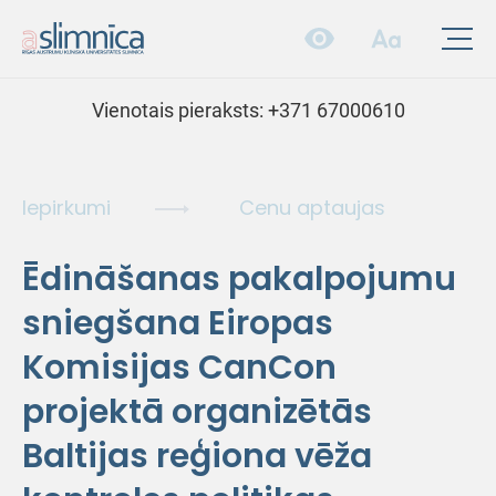
Vienotais pieraksts:
+371 67000610
Iepirkumi
Cenu aptaujas
Ēdināšanas pakalpojumu
sniegšana Eiropas
Komisijas CanCon
projektā organizētās
Baltijas reģiona vēža