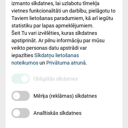
Kā pie mums nokļūt
izmanto sīkdatnes, lai uzlabotu tīmekļa
vietnes funkcionalitāti un darbību, pielāgotu to
Rēķinu apmaksas
Taviem lietošanas paradumiem, kā arī iegūtu
ceļvedis
statistiku par lapas apmeklējumiem.
Šeit Tu vari izvēlēties, kuras sīkdatnes
Rekvizīti un
apstiprināt. Ar pilnu informāciju par mūsu
ārstniecības
veikto personas datu apstrādi var
iestādes kods
iepazīties
Sīkdatņu lietošanas
noteikumos
un
Privātuma atrunā
.
010000234
Maksas
Obligātās sīkdatnes
pakalpojumu
cenrādis
Mērķa (reklāmas) sīkdatnes
Analītiskās sīkdatnes
Uz sākumu