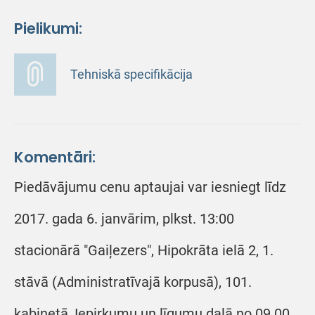
Pielikumi:
Tehniskā specifikācija
Komentāri:
Piedāvājumu cenu aptaujai var iesniegt līdz
2017. gada 6. janvārim, plkst. 13:00
stacionārā "Gaiļezers", Hipokrāta ielā 2, 1.
stāvā (Administratīvajā korpusā), 101.
kabinetā, Iepirkumu un līgumu daļā no 09.00