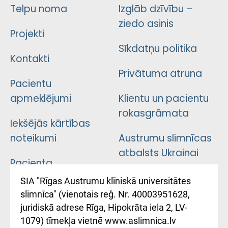
Telpu noma
Izglāb dzīvību –
ziedo asinis
Projekti
Sīkdatņu politika
Kontakti
Privātuma atruna
Pacientu
apmeklējumi
Klientu un pacientu
rokasgrāmata
Iekšējās kārtības
noteikumi
Austrumu slimnīcas
atbalsts Ukrainai
Pacienta
atsauksmju/sūdzību
Підтримка Східної
SIA "Rīgas Austrumu klīniskā universitātes
iesniegšanas
лікарні та співпраця з
slimnīca" (vienotais reģ. Nr. 40003951628,
kārtība
Україною
juridiskā adrese Rīga, Hipokrāta iela 2, LV-
1079) tīmekļa vietnē www.aslimnica.lv