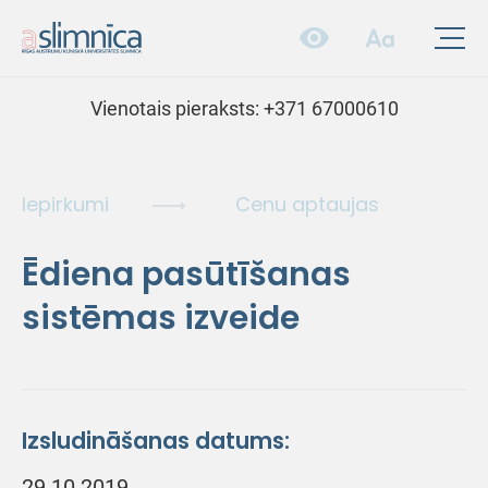
Vienotais pieraksts:
+371 67000610
Iepirkumi
Cenu aptaujas
Ēdiena pasūtīšanas
sistēmas izveide
Izsludināšanas datums:
29.10.2019