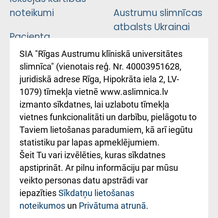
noteikumi
Austrumu slimnīcas
atbalsts Ukrainai
Pacienta
atsauksmju/sūdzību
Підтримка Східної
SIA "Rīgas Austrumu klīniskā universitātes
iesniegšanas
лікарні та співпраця з
slimnīca" (vienotais reģ. Nr. 40003951628,
kārtība
Україною
juridiskā adrese Rīga, Hipokrāta iela 2, LV-
1079) tīmekļa vietnē www.aslimnica.lv
Kā pie mums nokļūt
izmanto sīkdatnes, lai uzlabotu tīmekļa
vietnes funkcionalitāti un darbību, pielāgotu to
Rēķinu apmaksas
Taviem lietošanas paradumiem, kā arī iegūtu
ceļvedis
statistiku par lapas apmeklējumiem.
Šeit Tu vari izvēlēties, kuras sīkdatnes
Rekvizīti un
apstiprināt. Ar pilnu informāciju par mūsu
ārstniecības
veikto personas datu apstrādi var
iestādes kods
iepazīties
Sīkdatņu lietošanas
noteikumos
un
Privātuma atrunā
.
010000234