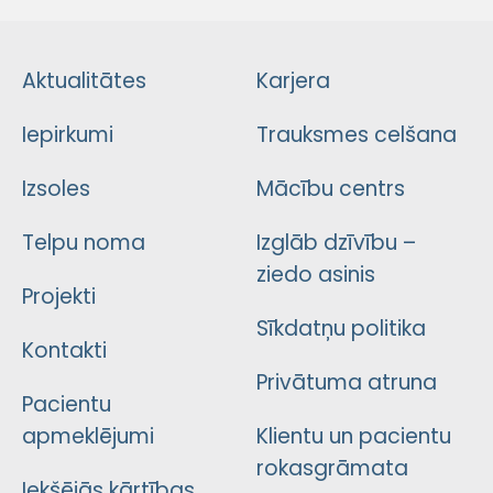
Aktualitātes
Karjera
Iepirkumi
Trauksmes celšana
Izsoles
Mācību centrs
Telpu noma
Izglāb dzīvību –
ziedo asinis
Projekti
Sīkdatņu politika
Kontakti
Privātuma atruna
Pacientu
apmeklējumi
Klientu un pacientu
rokasgrāmata
Iekšējās kārtības