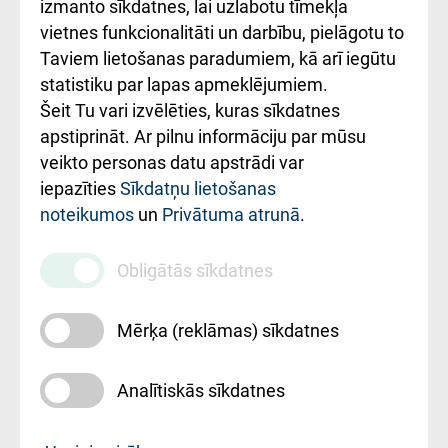
Kā pie mums nokļūt
izmanto sīkdatnes, lai uzlabotu tīmekļa
vietnes funkcionalitāti un darbību, pielāgotu to
Rēķinu apmaksas
Taviem lietošanas paradumiem, kā arī iegūtu
ceļvedis
statistiku par lapas apmeklējumiem.
Šeit Tu vari izvēlēties, kuras sīkdatnes
Rekvizīti un
apstiprināt. Ar pilnu informāciju par mūsu
ārstniecības
veikto personas datu apstrādi var
iestādes kods
iepazīties
Sīkdatņu lietošanas
noteikumos
un
Privātuma atrunā
.
010000234
Maksas
Obligātās sīkdatnes
pakalpojumu
cenrādis
Mērķa (reklāmas) sīkdatnes
Analītiskās sīkdatnes
Uz sākumu