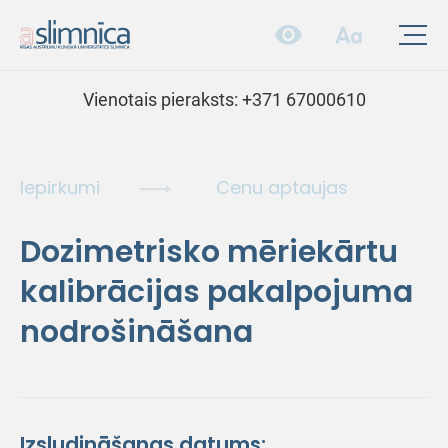
Vienotais pieraksts:
+371 67000610
Iepirkumi
Cenu aptaujas
Dozimetrisko mēriekārtu
kalibrācijas pakalpojuma
nodrošināšana
Izsludināšanas datums: