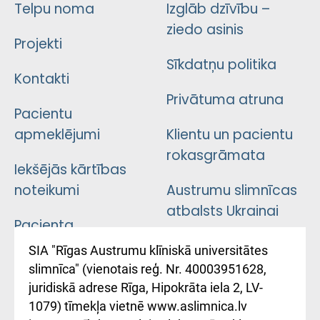
Telpu noma
Izglāb dzīvību –
ziedo asinis
Projekti
Sīkdatņu politika
Kontakti
Privātuma atruna
Pacientu
apmeklējumi
Klientu un pacientu
rokasgrāmata
Iekšējās kārtības
noteikumi
Austrumu slimnīcas
atbalsts Ukrainai
Pacienta
atsauksmju/sūdzību
Підтримка Східної
SIA "Rīgas Austrumu klīniskā universitātes
iesniegšanas
лікарні та співпраця з
slimnīca" (vienotais reģ. Nr. 40003951628,
kārtība
Україною
juridiskā adrese Rīga, Hipokrāta iela 2, LV-
1079) tīmekļa vietnē www.aslimnica.lv