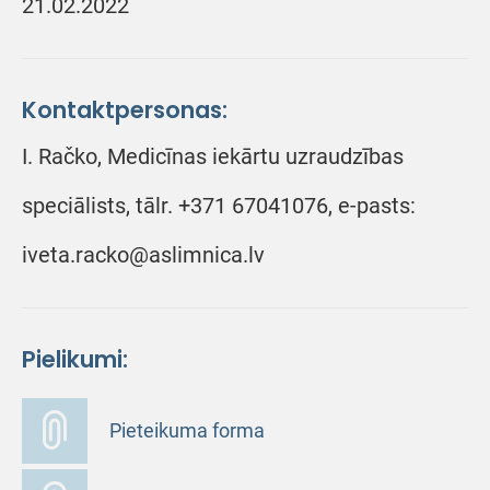
21.02.2022
Kontaktpersonas:
I. Račko, Medicīnas iekārtu uzraudzības
speciālists, tālr. +371 67041076, e-pasts:
iveta.racko@aslimnica.lv
Pielikumi:
Pieteikuma forma