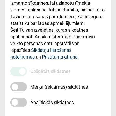
Kā pie mums nokļūt
izmanto sīkdatnes, lai uzlabotu tīmekļa
vietnes funkcionalitāti un darbību, pielāgotu to
Rēķinu apmaksas
Taviem lietošanas paradumiem, kā arī iegūtu
ceļvedis
statistiku par lapas apmeklējumiem.
Šeit Tu vari izvēlēties, kuras sīkdatnes
Rekvizīti un
apstiprināt. Ar pilnu informāciju par mūsu
ārstniecības
veikto personas datu apstrādi var
iestādes kods
iepazīties
Sīkdatņu lietošanas
noteikumos
un
Privātuma atrunā
.
010000234
Maksas
Obligātās sīkdatnes
pakalpojumu
cenrādis
Mērķa (reklāmas) sīkdatnes
Analītiskās sīkdatnes
Uz sākumu