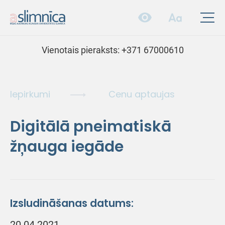
Vienotais pieraksts:
+371 67000610
Iepirkumi
Cenu aptaujas
Digitālā pneimatiskā
žņauga iegāde
Izsludināšanas datums:
20.04.2021