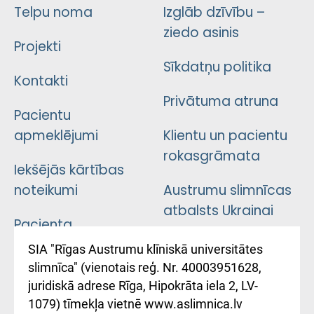
Telpu noma
Izglāb dzīvību –
ziedo asinis
Projekti
Sīkdatņu politika
Kontakti
Privātuma atruna
Pacientu
apmeklējumi
Klientu un pacientu
rokasgrāmata
Iekšējās kārtības
noteikumi
Austrumu slimnīcas
atbalsts Ukrainai
Pacienta
atsauksmju/sūdzību
Підтримка Східної
SIA "Rīgas Austrumu klīniskā universitātes
iesniegšanas
лікарні та співпраця з
slimnīca" (vienotais reģ. Nr. 40003951628,
kārtība
Україною
juridiskā adrese Rīga, Hipokrāta iela 2, LV-
1079) tīmekļa vietnē www.aslimnica.lv