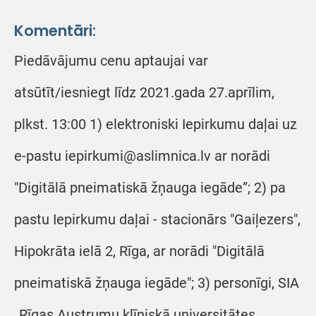
Komentāri:
Piedāvājumu cenu aptaujai var
atsūtīt/iesniegt līdz 2021.gada 27.aprīlim,
plkst. 13:00 1) elektroniski Iepirkumu daļai uz
e-pastu iepirkumi@aslimnica.lv ar norādi
"Digitālā pneimatiskā žņauga iegāde”; 2) pa
pastu Iepirkumu daļai - stacionārs "Gaiļezers",
Hipokrāta ielā 2, Rīga, ar norādi "Digitālā
pneimatiskā žņauga iegāde"; 3) personīgi, SIA
„Rīgas Austrumu klīniskā universitātes