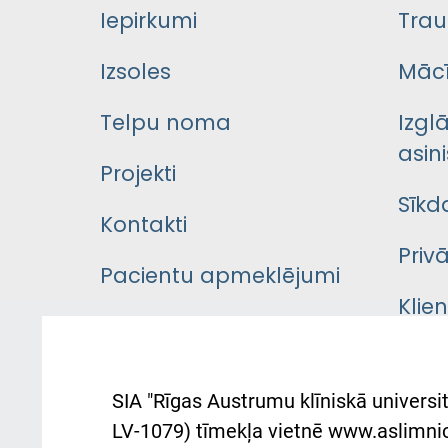
Iepirkumi
Trau
Izsoles
Mācī
Telpu noma
Izgl
asini
Projekti
Sīkd
Kontakti
Priv
Pacientu apmeklējumi
Klie
Iekšējās kārtības
rok
noteikumi
Aust
SIA "Rīgas Austrumu klīniskā universit
Pacienta
atba
LV-1079) tīmekļa vietnē www.aslimnica
atsauksmju/sūdzību