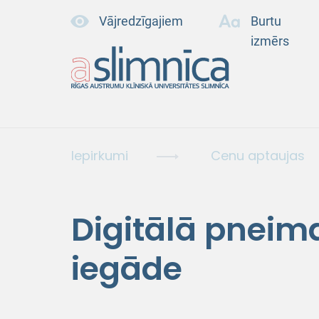
Vājredzīgajiem
Burtu
izmērs
Iepirkumi
Cenu aptaujas
Digitālā pneim
iegāde