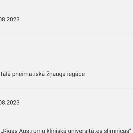
08.2023
itālā pneimatiskā žņauga iegāde
08.2023
 „Rīgas Austrumu klīniskā universitātes slimnīcas”