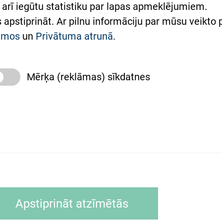
arī iegūtu statistiku par lapas apmeklējumiem.
римка Східної лікарні
es apstiprināt. Ar pilnu informāciju par mūsu veikto
півпраця з Україною
kumos
un
Privātuma atrunā
.
Mērķa (reklāmas) sīkdatnes
slimnīca, turpmāk – Pārzinis, sīkdatņu izmantošanas
 sīkdatņu izmantošanas nosacījumiem.
as tīmekļa pārlūkprogramma (piemēram, Internet, Ex
Apstiprināt atzīmētās
ālrunī, planšetē) brīdī, kad lietotājs apmeklē tīmekļa