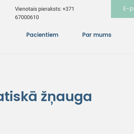
E-p
Vienotais pieraksts:
+371
67000610
Pacientiem
Par mums
atiskā žņauga