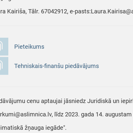
ra Kairiša, Tālr. 67042912, e-pasts:Laura.Kairisa@
Pieteikums
Tehniskais-finanšu piedāvājums
dāvājumu cenu aptaujai jāsniedz Juridiskā un iepir
irkumi@aslimnica.lv, līdz 2023. gada 14. augustam p
imatiskā žņauga iegāde".