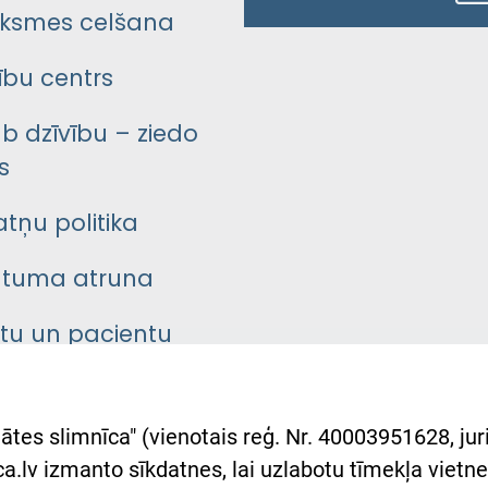
ksmes celšana
bu centrs
āb dzīvību – ziedo
s
atņu politika
ātuma atruna
ntu un pacientu
asgrāmata
rumu slimnīcas
ātes slimnīca" (vienotais reģ. Nr. 40003951628, juri
lsts Ukrainai
.lv izmanto sīkdatnes, lai uzlabotu tīmekļa vietnes