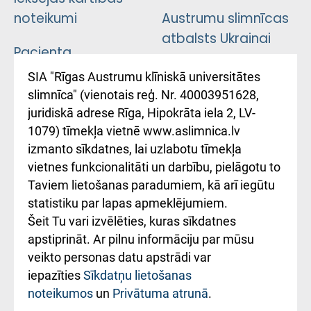
noteikumi
Austrumu slimnīcas
atbalsts Ukrainai
Pacienta
atsauksmju/sūdzību
Підтримка Східної
SIA "Rīgas Austrumu klīniskā universitātes
iesniegšanas
лікарні та співпраця з
slimnīca" (vienotais reģ. Nr. 40003951628,
kārtība
Україною
juridiskā adrese Rīga, Hipokrāta iela 2, LV-
1079) tīmekļa vietnē www.aslimnica.lv
Kā pie mums nokļūt
izmanto sīkdatnes, lai uzlabotu tīmekļa
vietnes funkcionalitāti un darbību, pielāgotu to
Rēķinu apmaksas
Taviem lietošanas paradumiem, kā arī iegūtu
ceļvedis
statistiku par lapas apmeklējumiem.
Šeit Tu vari izvēlēties, kuras sīkdatnes
Rekvizīti un
apstiprināt. Ar pilnu informāciju par mūsu
ārstniecības
veikto personas datu apstrādi var
iestādes kods
iepazīties
Sīkdatņu lietošanas
noteikumos
un
Privātuma atrunā
.
010000234