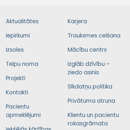
Aktualitātes
Karjera
Iepirkumi
Trauksmes celšana
Izsoles
Mācību centrs
Telpu noma
Izglāb dzīvību –
ziedo asinis
Projekti
Sīkdatņu politika
Kontakti
Privātuma atruna
Pacientu
apmeklējumi
Klientu un pacientu
rokasgrāmata
Iekšējās kārtības