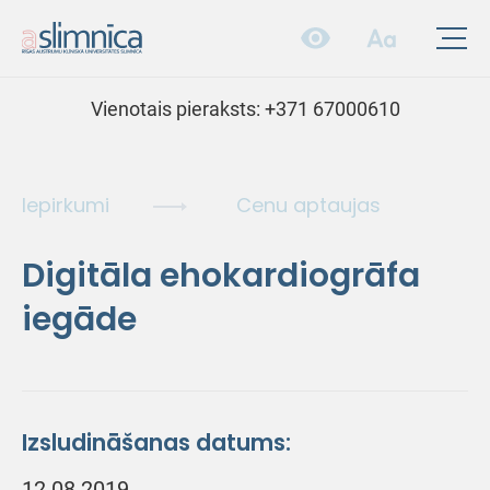
Vienotais pieraksts:
+371 67000610
Iepirkumi
Cenu aptaujas
Digitāla ehokardiogrāfa
iegāde
Izsludināšanas datums:
12.08.2019