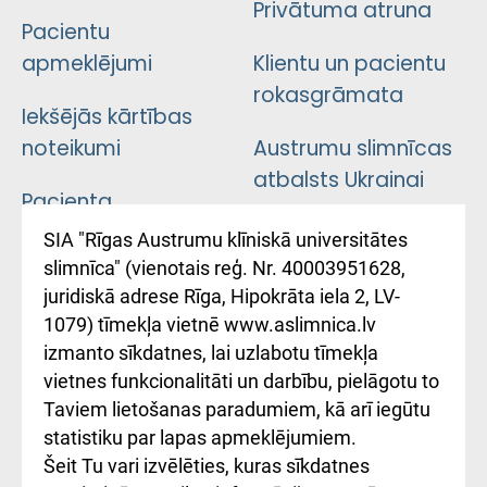
Privātuma atruna
Pacientu
apmeklējumi
Klientu un pacientu
rokasgrāmata
Iekšējās kārtības
noteikumi
Austrumu slimnīcas
atbalsts Ukrainai
Pacienta
atsauksmju/sūdzību
Підтримка Східної
SIA "Rīgas Austrumu klīniskā universitātes
iesniegšanas
лікарні та співпраця з
slimnīca" (vienotais reģ. Nr. 40003951628,
kārtība
Україною
juridiskā adrese Rīga, Hipokrāta iela 2, LV-
1079) tīmekļa vietnē www.aslimnica.lv
Kā pie mums nokļūt
izmanto sīkdatnes, lai uzlabotu tīmekļa
vietnes funkcionalitāti un darbību, pielāgotu to
Rēķinu apmaksas
Taviem lietošanas paradumiem, kā arī iegūtu
ceļvedis
statistiku par lapas apmeklējumiem.
Šeit Tu vari izvēlēties, kuras sīkdatnes