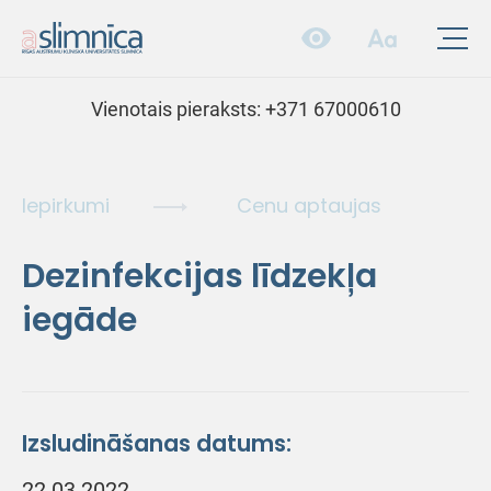
Vienotais pieraksts:
+371 67000610
Iepirkumi
Cenu aptaujas
Dezinfekcijas līdzekļa
iegāde
Izsludināšanas datums:
22.03.2022