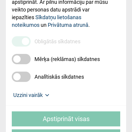
Rekvizīti un
apstiprināt. Ar pilnu informāciju par mūsu
ārstniecības
veikto personas datu apstrādi var
iestādes kods
iepazīties
Sīkdatņu lietošanas
noteikumos
un
Privātuma atrunā
.
010000234
Maksas
Obligātās sīkdatnes
pakalpojumu
cenrādis
Mērķa (reklāmas) sīkdatnes
Analītiskās sīkdatnes
Uz sākumu
Uzzini vairāk
Rīgas Austrumu klīniskā universitātes
© SIA "Rīgas Austrumu klīniskā universitātes
slimnīca, turpmāk – Pārzinis, sīkdatņu
Apstiprināt visas
slimnīca"
izmantošanas politikas mērķis ir sniegt