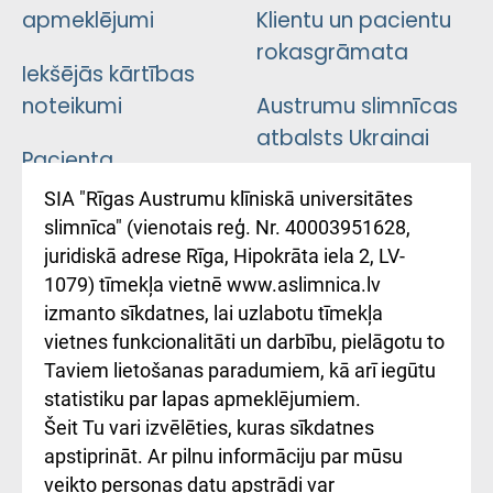
apmeklējumi
Klientu un pacientu
rokasgrāmata
Iekšējās kārtības
noteikumi
Austrumu slimnīcas
atbalsts Ukrainai
Pacienta
atsauksmju/sūdzību
Підтримка Східної
SIA "Rīgas Austrumu klīniskā universitātes
iesniegšanas
лікарні та співпраця з
slimnīca" (vienotais reģ. Nr. 40003951628,
kārtība
Україною
juridiskā adrese Rīga, Hipokrāta iela 2, LV-
1079) tīmekļa vietnē www.aslimnica.lv
Kā pie mums nokļūt
izmanto sīkdatnes, lai uzlabotu tīmekļa
vietnes funkcionalitāti un darbību, pielāgotu to
Rēķinu apmaksas
Taviem lietošanas paradumiem, kā arī iegūtu
ceļvedis
statistiku par lapas apmeklējumiem.
Šeit Tu vari izvēlēties, kuras sīkdatnes
Rekvizīti un
apstiprināt. Ar pilnu informāciju par mūsu
ārstniecības
veikto personas datu apstrādi var