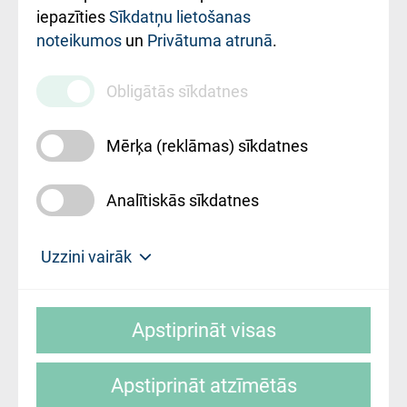
iestādes kods
iepazīties
Sīkdatņu lietošanas
noteikumos
un
Privātuma atrunā
.
010000234
Maksas
Obligātās sīkdatnes
pakalpojumu
cenrādis
Mērķa (reklāmas) sīkdatnes
Analītiskās sīkdatnes
Uz sākumu
Uzzini vairāk
Rīgas Austrumu klīniskā universitātes
© SIA "Rīgas Austrumu klīniskā universitātes
slimnīca, turpmāk – Pārzinis, sīkdatņu
Apstiprināt visas
slimnīca"
izmantošanas politikas mērķis ir sniegt
fiziskajai personai/klientam – informāciju par
Apstiprināt atzīmētās
sīkdatņu izmantošanas nosacījumiem.
Mājas lapas izstrāde: