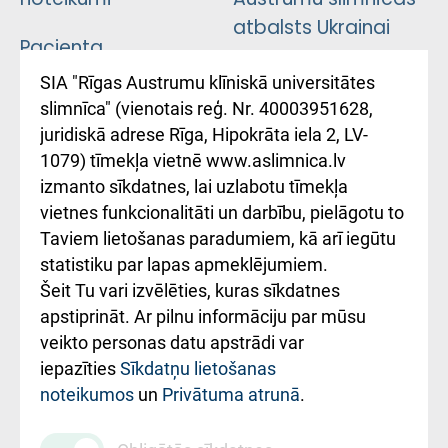
atbalsts Ukrainai
Pacienta
atsauksmju/sūdzību
Підтримка Східної
SIA "Rīgas Austrumu klīniskā universitātes
iesniegšanas
лікарні та співпраця з
slimnīca" (vienotais reģ. Nr. 40003951628,
kārtība
Україною
juridiskā adrese Rīga, Hipokrāta iela 2, LV-
1079) tīmekļa vietnē www.aslimnica.lv
Kā pie mums nokļūt
izmanto sīkdatnes, lai uzlabotu tīmekļa
vietnes funkcionalitāti un darbību, pielāgotu to
Rēķinu apmaksas
Taviem lietošanas paradumiem, kā arī iegūtu
ceļvedis
statistiku par lapas apmeklējumiem.
Šeit Tu vari izvēlēties, kuras sīkdatnes
Rekvizīti un
apstiprināt. Ar pilnu informāciju par mūsu
ārstniecības
veikto personas datu apstrādi var
iestādes kods
iepazīties
Sīkdatņu lietošanas
noteikumos
un
Privātuma atrunā
.
010000234
Maksas