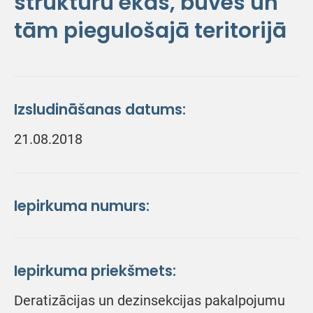
struktūru ēkās, būvēs un
tām piegulošajā teritorijā
Izsludināšanas datums:
21.08.2018
Iepirkuma numurs:
Iepirkuma priekšmets:
Deratizācijas un dezinsekcijas pakalpojumu