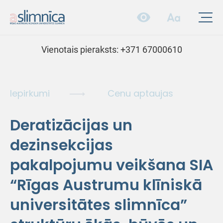
Vienotais pieraksts:
+371 67000610
Iepirkumi
Cenu aptaujas
Deratizācijas un
dezinsekcijas
pakalpojumu veikšana SIA
“Rīgas Austrumu klīniskā
universitātes slimnīca”