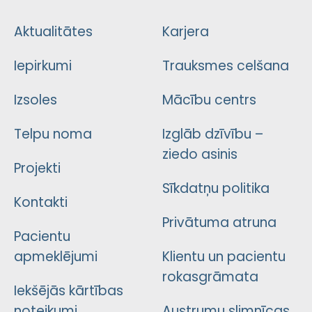
Aktualitātes
Karjera
Iepirkumi
Trauksmes celšana
Izsoles
Mācību centrs
Telpu noma
Izglāb dzīvību –
ziedo asinis
Projekti
Sīkdatņu politika
Kontakti
Privātuma atruna
Pacientu
apmeklējumi
Klientu un pacientu
rokasgrāmata
Iekšējās kārtības
noteikumi
Austrumu slimnīcas